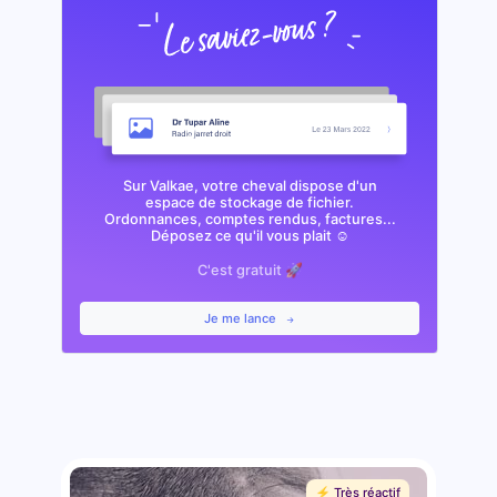
Sur Valkae, votre cheval dispose d'un
espace de stockage de fichier.
Ordonnances, comptes rendus, factures...
Déposez ce qu'il vous plait ☺️
C'est gratuit 🚀
Je me lance
⚡️ Très réactif