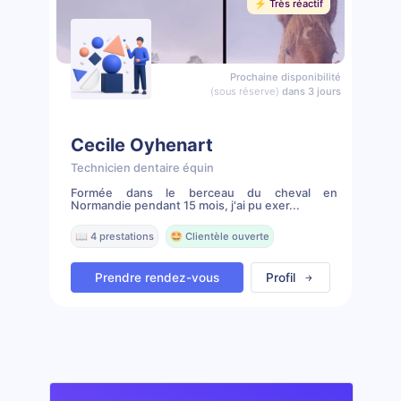
⚡️ Très réactif
Prochaine disponibilité
(sous réserve)
dans 3 jours
Cecile Oyhenart
Technicien dentaire équin
Formée dans le berceau du cheval en
Normandie pendant 15 mois, j'ai pu exer...
📖 4 prestations
🤩 Clientèle ouverte
Prendre rendez-vous
Profil