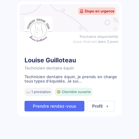
🚨 Dispo en urgence
Prochaine disponibilité
(sous réserve)
dans 3 jours
Louise Guilloteau
Technicien dentaire équin
Technicien dentaire équin, je prends en charge
tous types d'équidés. Je sui...
📖 1 prestation
🤩 Clientèle ouverte
Prendre rendez-vous
Profil