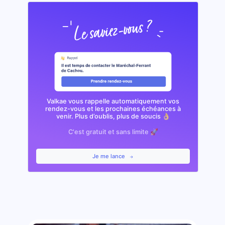
Valkae vous rappelle automatiquement vos
rendez-vous et les prochaines échéances à
venir. Plus d’oublis, plus de soucis 👌🏼
C'est gratuit et sans limite 🚀
Je me lance