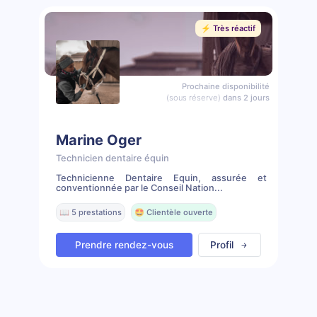
⚡️ Très réactif
Prochaine disponibilité
(sous réserve)
dans 2 jours
Marine Oger
Technicien dentaire équin
Technicienne Dentaire Equin, assurée et
conventionnée par le Conseil Nation...
📖 5 prestations
🤩 Clientèle ouverte
Prendre rendez-vous
Profil