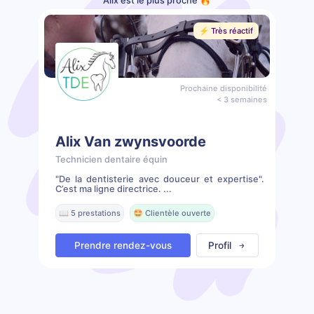
Alix est le plus proche 🔥
⚡️ Très réactif
Prochaine disponibilité
< 3 semaines
Alix Van zwynsvoorde
Technicien dentaire équin
"De la dentisterie avec douceur et expertise".
C’est ma ligne directrice. ...
📖 5 prestations
🤩 Clientèle ouverte
Prendre rendez-vous
Profil