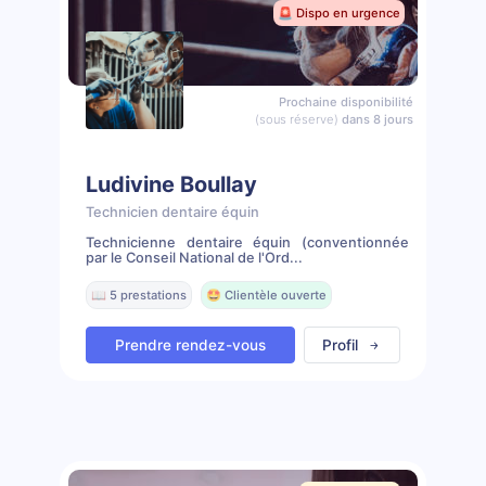
🚨 Dispo en urgence
Prochaine disponibilité
(sous réserve)
dans 8 jours
Ludivine Boullay
Technicien dentaire équin
Technicienne dentaire équin (conventionnée
par le Conseil National de l'Ord...
📖 5 prestations
🤩 Clientèle ouverte
Prendre rendez-vous
Profil