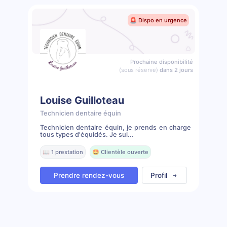
🚨 Dispo en urgence
Prochaine disponibilité
(sous réserve)
dans 2 jours
Louise Guilloteau
Technicien dentaire équin
Technicien dentaire équin, je prends en charge
tous types d'équidés. Je sui...
📖 1 prestation
🤩 Clientèle ouverte
Prendre rendez-vous
Profil