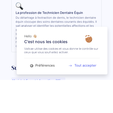
La profession de Technicien Dentaire Équin
Du détartrage à l’extraction de dents, le technicien dentaire
équin s’occupe des soins dentaires courants des équidés. Il
sait analyser et identifier les potentielles affections et les
soigner quand cela lui est possible. De formation
supérieure, il est le seul, avec le vétérinaire, à pouvoir
Hello 👋🏼
pratiquer des actes de soins dentaires sur les équidés. En
C'est nous les cookies
règle général, il est conseillé de consulter 1 fois par an son
dentiste ou son technicien dentaire pour son équidé.
Valkae utilise des cookies et vous donne le contrôle sur
ceux que vous souhaitez activer.
Préférences
Tout accepter
Suggestions de recherche
Maréchal-Ferrant à Angoulême (16)
Maréchal-Ferrant à Aurillac (15)
Maréchal-Ferrant à Argentan (61)
Maréchal-Ferrant à Bar-le-Duc (55)
Maréchal-Ferrant à Beauvais (60)