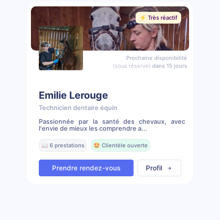
⚡️ Très réactif
Prochaine disponibilité
(sous réserve)
dans 15 jours
Emilie Lerouge
Technicien dentaire équin
Passionnée par la santé des chevaux, avec
l'envie de mieux les comprendre a...
📖 6 prestations
🤩 Clientèle ouverte
Prendre rendez-vous
Profil