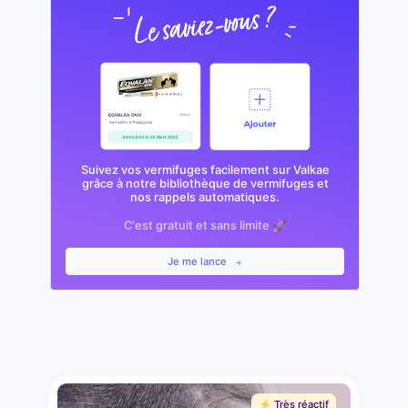
Suivez vos vermifuges facilement sur Valkae
grâce à notre bibliothèque de vermifuges et
nos rappels automatiques.
C'est gratuit et sans limite 🚀
Je me lance
⚡️ Très réactif