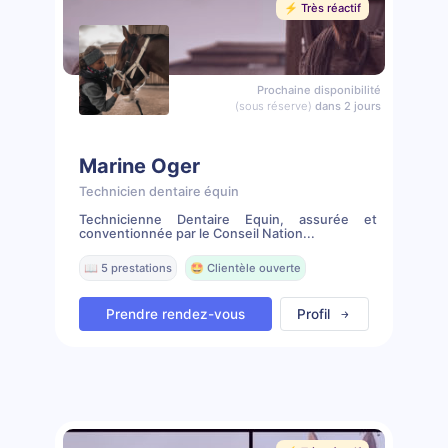
⚡️ Très réactif
Prochaine disponibilité
(sous réserve)
dans 2 jours
Marine Oger
Technicien dentaire équin
Technicienne Dentaire Equin, assurée et
conventionnée par le Conseil Nation...
📖 5 prestations
🤩 Clientèle ouverte
Prendre rendez-vous
Profil