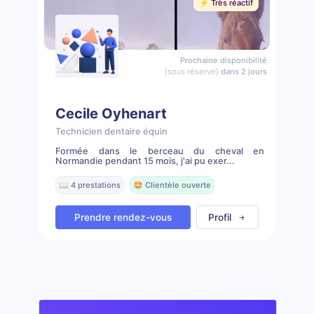
⚡️ Très réactif
Prochaine disponibilité
(sous réserve)
dans 2 jours
Cecile Oyhenart
Technicien dentaire équin
Formée dans le berceau du cheval en
Normandie pendant 15 mois, j'ai pu exer...
📖 4 prestations
🤩 Clientèle ouverte
Prendre rendez-vous
Profil