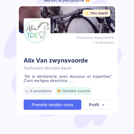
Alix est le plus proche 🔥
⚡️ Très réactif
Prochaine disponibilité
< 3 semaines
Alix Van zwynsvoorde
Technicien dentaire équin
"De la dentisterie avec douceur et expertise".
C’est ma ligne directrice. ...
📖 5 prestations
🤩 Clientèle ouverte
Prendre rendez-vous
Profil