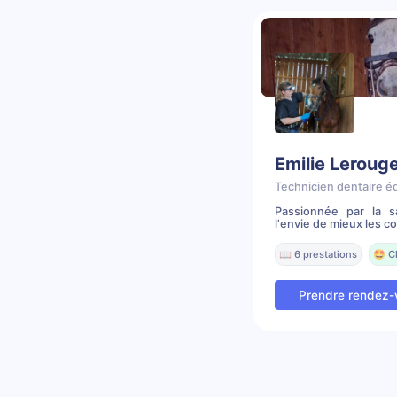
Emilie Leroug
Technicien dentaire é
Passionnée par la 
l'envie de mieux les c
📖 6 prestations
🤩 C
Prendre rendez-