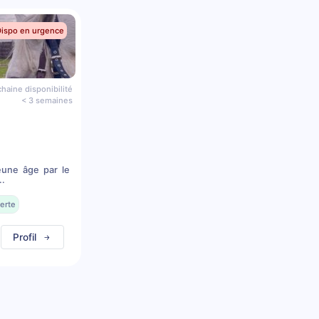
Dispo en urgence
haine disponibilité
< 3 semaines
eune âge par le
..
erte
Profil