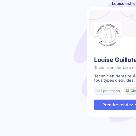
Louise est l
Louise Guillot
Technicien dentaire é
Technicien dentaire é
tous types d'équidés. J
📖 1 prestation
🤩 Cli
Prendre rendez-