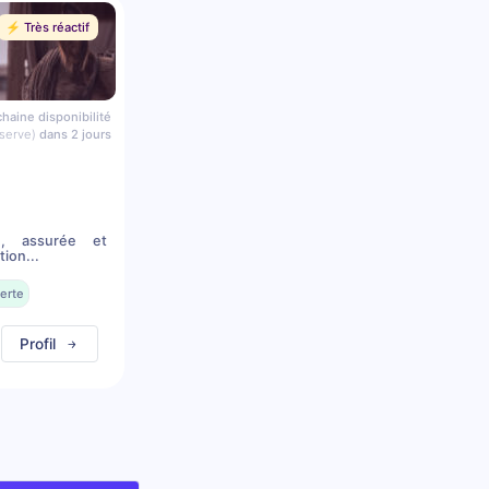
⚡️ Très réactif
haine disponibilité
serve)
dans 2 jours
n, assurée et
ion...
erte
Profil