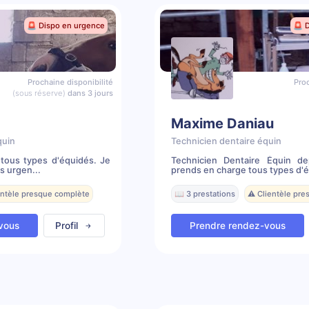
🚨 Dispo en urgence
🚨 
Prochaine disponibilité
Proc
(sous réserve)
dans 3 jours
Maxime Daniau
quin
Technicien dentaire équin
tous types d'équidés. Je
Technicien Dentaire Équin d
s urgen...
prends en charge tous types d'é
entèle presque complète
📖 3 prestations
⚠️ Clientèle pr
vous
Profil
Prendre rendez-vous