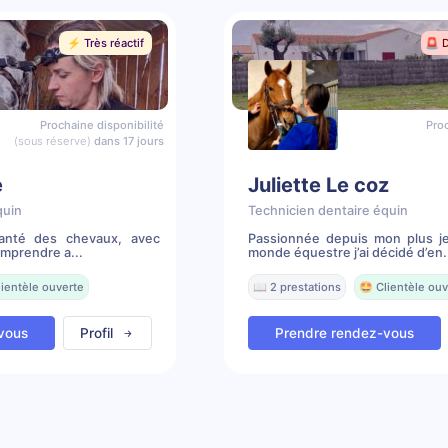
⚡️ Très réactif
🚨 
Prochaine disponibilité
Proc
(sous réserve)
dans 17 jours
e
Juliette Le coz
quin
Technicien dentaire équin
santé des chevaux, avec
Passionnée depuis mon plus j
omprendre a...
monde équestre j’ai décidé d’en.
lientèle ouverte
📖 2 prestations
🤩 Clientèle ouv
vous
Profil
Prendre rendez-vous