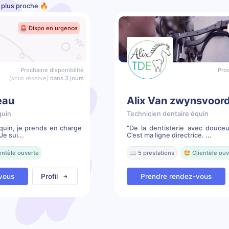
e plus proche 🔥
🚨 Dispo en urgence
Prochaine disponibilité
Proc
(sous réserve)
dans 3 jours
eau
Alix Van zwynsvoor
quin
Technicien dentaire équin
quin, je prends en charge
"De la dentisterie avec douceu
e sui...
C’est ma ligne directrice. ...
entèle ouverte
📖 5 prestations
🤩 Clientèle ouv
vous
Profil
Prendre rendez-vous