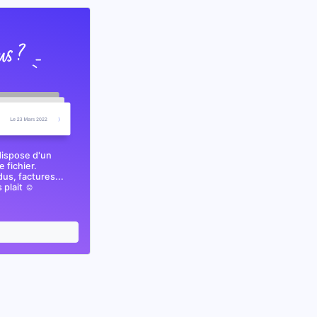
dispose d'un
 fichier.
s, factures...
plait ☺️