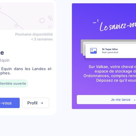
Prochaine disponibilité
< 3 semaines
te
équin
Sur Valkae, votre cheval 
e Équin dans les Landes et
espace de stockage de
ophes.
Ordonnances, comptes rendu
Déposez ce qu'il vous 
lientèle ouverte
Je me lance
z-vous
Profil