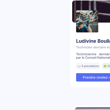
Ludivine Boul
Technicien dentaire é
Technicienne dentai
par le Conseil National 
📖 5 prestations
🤩 C
Prendre rendez-