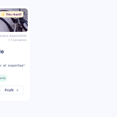
⚡️ Très réactif
haine disponibilité
< 3 semaines
de
r et expertise".
erte
Profil