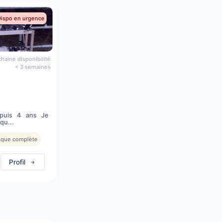
Dispo en urgence
haine disponibilité
< 3 semaines
epuis 4 ans Je
qu...
esque complète
Profil