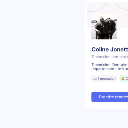
Coline Jonet
Technicien dentaire 
Technicien Dentair
départements limitr
📖 1 prestation
🤩 C
Prendre rende