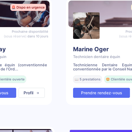
🚨 Dispo en urgence
Prochaine disponibilité
Proc
(sous réserve)
dans 10 jours
(sous ré
lay
Marine Oger
quin
Technicien dentaire équin
re équin (conventionnée
Technicienne Dentaire Equi
de l'Ord...
conventionnée par le Conseil Nat
lientèle ouverte
📖 5 prestations
🤩 Clientèle ouv
vous
Profil
Prendre rendez-vous