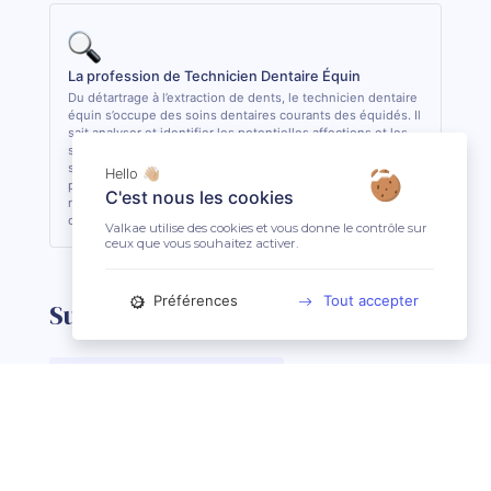
La profession de Technicien Dentaire Équin
Du détartrage à l’extraction de dents, le technicien dentaire
équin s’occupe des soins dentaires courants des équidés. Il
sait analyser et identifier les potentielles affections et les
soigner quand cela lui est possible. De formation
supérieure, il est le seul, avec le vétérinaire, à pouvoir
Hello 👋🏼
pratiquer des actes de soins dentaires sur les équidés. En
C'est nous les cookies
règle général, il est conseillé de consulter 1 fois par an son
dentiste ou son technicien dentaire pour son équidé.
Valkae utilise des cookies et vous donne le contrôle sur
ceux que vous souhaitez activer.
Préférences
Tout accepter
Suggestions de recherche
Maréchal-Ferrant à Angoulême (16)
Maréchal-Ferrant à Aurillac (15)
Maréchal-Ferrant à Argentan (61)
Maréchal-Ferrant à Bar-le-Duc (55)