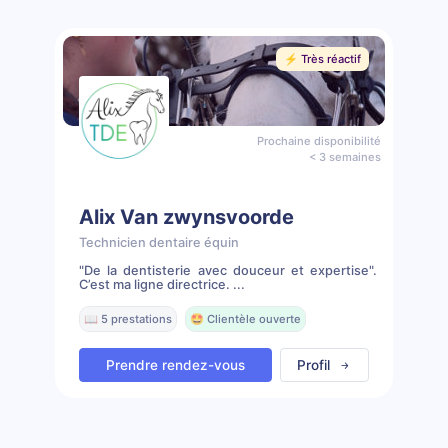
⚡️ Très réactif
Prochaine disponibilité
< 3 semaines
Alix Van zwynsvoorde
Technicien dentaire équin
"De la dentisterie avec douceur et expertise".
C’est ma ligne directrice. ...
📖 5 prestations
🤩 Clientèle ouverte
Prendre rendez-vous
Profil