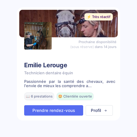
⚡️ Très réactif
Prochaine disponibilité
(sous réserve)
dans 14 jours
Emilie Lerouge
Technicien dentaire équin
Passionnée par la santé des chevaux, avec
l'envie de mieux les comprendre a...
📖 6 prestations
🤩 Clientèle ouverte
Prendre rendez-vous
Profil