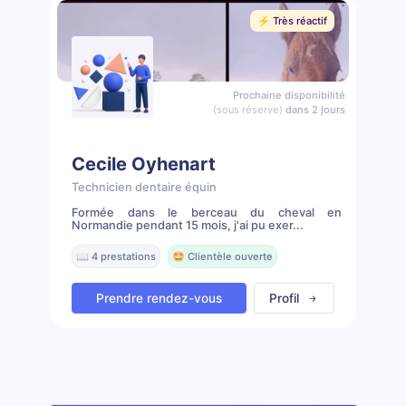
⚡️ Très réactif
Prochaine disponibilité
(sous réserve)
dans 2 jours
Cecile Oyhenart
Technicien dentaire équin
Formée dans le berceau du cheval en
Normandie pendant 15 mois, j'ai pu exer...
📖 4 prestations
🤩 Clientèle ouverte
Prendre rendez-vous
Profil