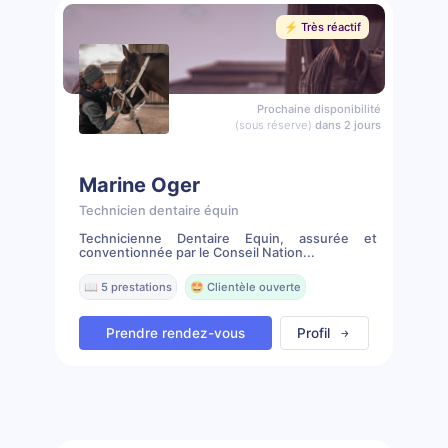
⚡️ Très réactif
Prochaine disponibilité
(sous réserve)
dans 2 jours
Marine Oger
Technicien dentaire équin
Technicienne Dentaire Equin, assurée et
conventionnée par le Conseil Nation...
📖 5 prestations
🤩 Clientèle ouverte
Prendre rendez-vous
Profil