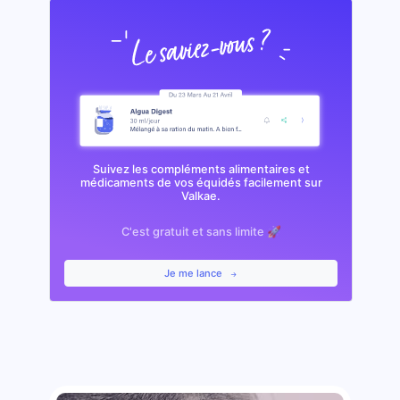
Suivez les compléments alimentaires et
médicaments de vos équidés facilement sur
Valkae.
C'est gratuit et sans limite 🚀
Je me lance