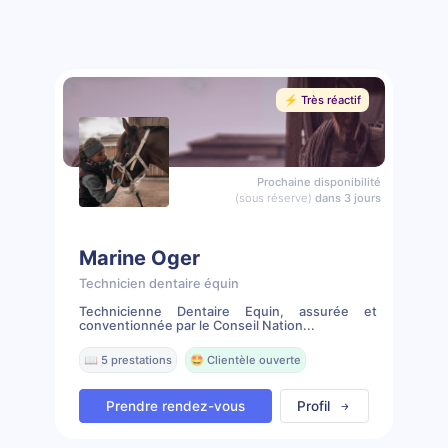
⚡️ Très réactif
Prochaine disponibilité
(sous réserve)
dans 3 jours
Marine Oger
Technicien dentaire équin
Technicienne Dentaire Equin, assurée et
conventionnée par le Conseil Nation...
📖 5 prestations
🤩 Clientèle ouverte
Prendre rendez-vous
Profil