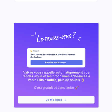
Valkae vous rappelle automatiquement vos
rendez-vous et les prochaines échéances à
venir. Plus d’oublis, plus de soucis 👌🏼
C'est gratuit et sans limite 🚀
Je me lance