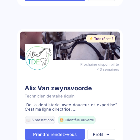
⚡️ Très réactif
Prochaine disponibilité
< 3 semaines
Alix Van zwynsvoorde
Technicien dentaire équin
"De la dentisterie avec douceur et expertise".
C’est ma ligne directrice. ...
📖 5 prestations
🤩 Clientèle ouverte
Prendre rendez-vous
Profil