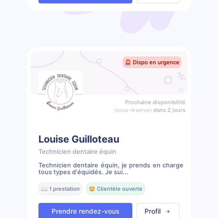
🚨 Dispo en urgence
Prochaine disponibilité
(sous réserve)
dans 2 jours
Louise Guilloteau
Technicien dentaire équin
Technicien dentaire équin, je prends en charge
tous types d'équidés. Je sui...
📖 1 prestation
🤩 Clientèle ouverte
Prendre rendez-vous
Profil