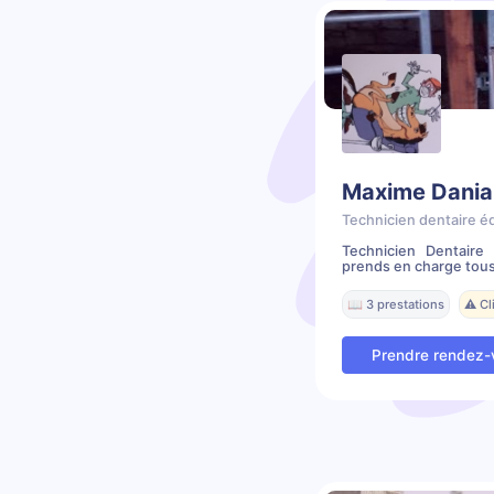
Maxime Dania
Technicien dentaire é
Technicien Dentair
prends en charge tous
📖 3 prestations
⚠️ C
Prendre rendez-