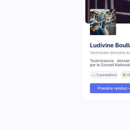
Ludivine Boul
Technicien dentaire é
Technicienne dentai
par le Conseil National 
📖 5 prestations
🤩 C
Prendre rendez-