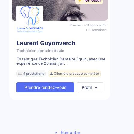
⚡️ Très réactif
Prochaine disponibilité
< 3 semaines
Laurent Guyonvarch
Technicien dentaire équin
En tant que Technicien Dentaire Équin, avec une
expérience de 26 ans, j'ai ...
📖 4 prestations
⚠️ Clientèle presque complète
Prendre rendez-vous
Profil
Remonter