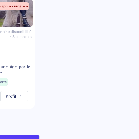
Dispo en urgence
haine disponibilité
< 3 semaines
eune âge par le
..
erte
Profil