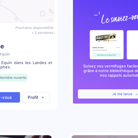
Prochaine disponibilité
< 3 semaines
te
équin
e Équin dans les Landes et
Suivez vos vermifuges facile
ophes.
grâce à notre bibliothèque d
nos rappels automa
lientèle ouverte
Je me lance
z-vous
Profil