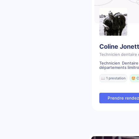
Coline Jonet
Technicien dentaire 
Technicien Dentair
départements limitr
📖 1 prestation
🤩 C
Prendre rende