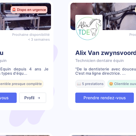
🚨 Dispo en urgence
Prochaine disponibilité
Proc
< 3 semaines
u
Alix Van zwynsvoor
quin
Technicien dentaire équin
e Équin depuis 4 ans Je
"De la dentisterie avec douceu
 types d'équ...
C’est ma ligne directrice. ...
lientèle presque complète
📖 5 prestations
🤩 Clientèle ouv
vous
Profil
Prendre rendez-vous