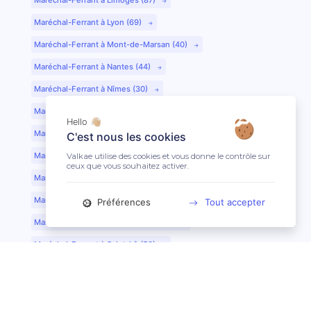
Maréchal-Ferrant à Lyon (69)
Maréchal-Ferrant à Mont-de-Marsan (40)
Maréchal-Ferrant à Nantes (44)
Maréchal-Ferrant à Nîmes (30)
Maréchal-Ferrant à Périgueux (24)
Hello 👋🏼
Maréchal-Ferrant à Poitiers (86)
C'est nous les cookies
Maréchal-Ferrant à Quimper (29)
Valkae utilise des cookies et vous donne le contrôle sur
ceux que vous souhaitez activer.
Maréchal-Ferrant à Reims (51)
Maréchal-Ferrant à Rennes (35)
Préférences
Tout accepter
Maréchal-Ferrant à Saint-Etienne (42)
Maréchal-Ferrant à Saint-Lô (50)
Maréchal-Ferrant à Toulouse (31)
Maréchal-Ferrant à Tours (37)