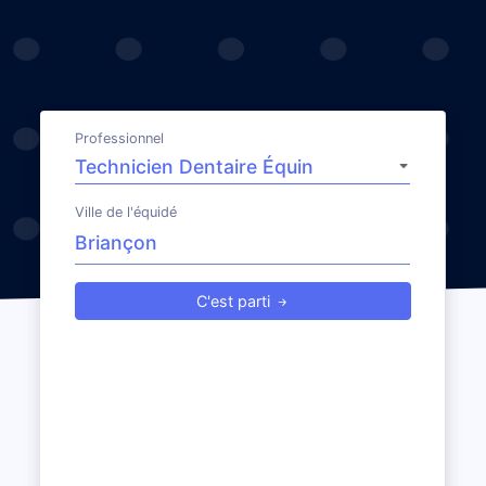
Professionnel
Ville de l'équidé
C'est parti