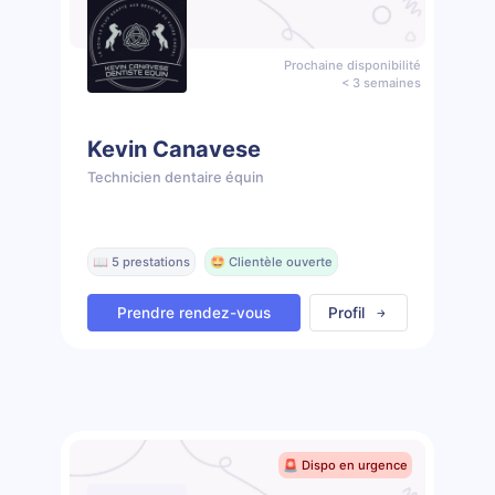
Prochaine disponibilité
< 3 semaines
Kevin Canavese
Technicien dentaire équin
📖 5 prestations
🤩 Clientèle ouverte
Prendre rendez-vous
Profil
🚨 Dispo en urgence