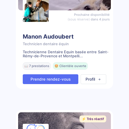
Prochaine disponibilité
(sous réserve)
dans 4 jours
Manon Audoubert
Technicien dentaire équin
Technicienne Dentaire Équin basée entre Saint-
Rémy-de-Provence et Montpelli...
📖 7 prestations
🤩 Clientèle ouverte
Prendre rendez-vous
Profil
⚡️ Très réactif