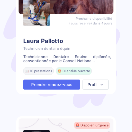
Prochaine disponibilité
(sous réserve)
dans 4 jours
Laura Pallotto
Technicien dentaire équin
Technicienne Dentaire Équine diplômée,
conventionnée par le Conseil Nationa...
📖 10 prestations
🤩 Clientèle ouverte
Prendre rendez-vous
Profil
🚨 Dispo en urgence