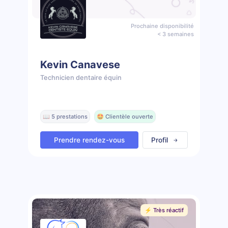
Prochaine disponibilité
< 3 semaines
Kevin Canavese
Technicien dentaire équin
📖 5 prestations
🤩 Clientèle ouverte
Prendre rendez-vous
Profil
⚡️ Très réactif