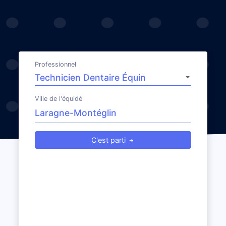
Professionnel
Ville de l'équidé
C'est parti