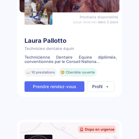
Prochaine disponibilité
(sous réserve)
dans 2 jours
Laura Pallotto
Technicien dentaire équin
Technicienne Dentaire Équine diplômée,
conventionnée par le Conseil Nationa...
📖 10 prestations
🤩 Clientèle ouverte
Prendre rendez-vous
Profil
🚨 Dispo en urgence