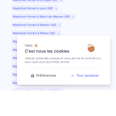
Maréchal-Ferrant à Lyon (69)
Maréchal-Ferrant à Mont-de-Marsan (40)
Maréchal-Ferrant à Nantes (44)
Maréchal-Ferrant à Nîmes (30)
Maréchal-Ferrant à Périgueux (24)
Hello 👋🏼
Maréchal-Ferrant à Poitiers (86)
C'est nous les cookies
Maréchal-Ferrant à Quimper (29)
Valkae utilise des cookies et vous donne le contrôle sur
ceux que vous souhaitez activer.
Maréchal-Ferrant à Reims (51)
Maréchal-Ferrant à Rennes (35)
Préférences
Tout accepter
Maréchal-Ferrant à Saint-Etienne (42)
Maréchal-Ferrant à Saint-Lô (50)
Maréchal-Ferrant à Toulouse (31)
Maréchal-Ferrant à Tours (37)