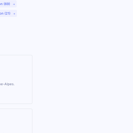
on (69)
on (21)
ne-Alpes.