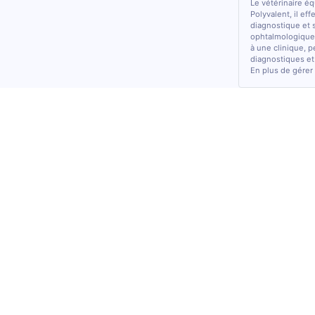
Le vétérinaire é
Polyvalent, il ef
diagnostique et 
ophtalmologiques
à une clinique, p
diagnostiques et
En plus de gérer 