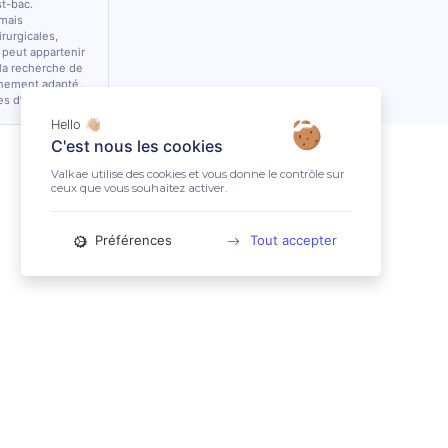
st-bac.
 mais
rurgicales,
 peut appartenir
 la recherche de
nnement adapté.
es d’équidés.
Hello 👋🏼
C'est nous les cookies
Valkae utilise des cookies et vous donne le contrôle sur
ceux que vous souhaitez activer.
Préférences
Tout accepter