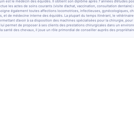
quin est le médécin des équidés. Il obtient son diplôme après 7 années d’études po
fectue les actes de soins courants (visite d’achat, vaccination, consultation dentaire)
soigne également toutes affections locomotrices, infectieuses, gynécologiques, chi
, et de médecine interne des équidés. La plupart du temps itinérant, le vétérinaire
ermettant d’avoir à sa disposition des machines spécialisées pour la chirurgie, pour
 lui permet de proposer à ses clients des prestations chirurgicales dans un enviro
la santé des chevaux, il joue un rôle primordial de conseiller auprès des propriétair