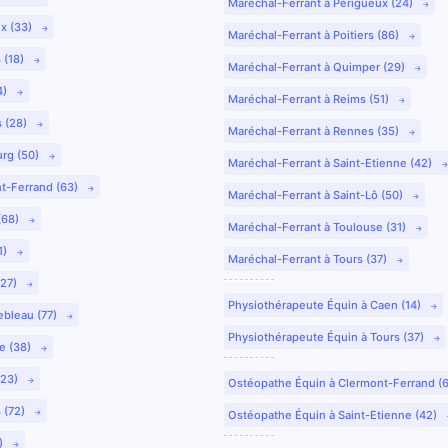
Maréchal-Ferrant à Périgueux (24)
ux (33)
Maréchal-Ferrant à Poitiers (86)
 (18)
Maréchal-Ferrant à Quimper (29)
4)
Maréchal-Ferrant à Reims (51)
s (28)
Maréchal-Ferrant à Rennes (35)
urg (50)
Maréchal-Ferrant à Saint-Etienne (42)
nt-Ferrand (63)
Maréchal-Ferrant à Saint-Lô (50)
(68)
Maréchal-Ferrant à Toulouse (31)
1)
Maréchal-Ferrant à Tours (37)
(27)
Physiothérapeute Équin à Caen (14)
ebleau (77)
Physiothérapeute Équin à Tours (37)
e (38)
(23)
Ostéopathe Équin à Clermont-Ferrand (
 (72)
Ostéopathe Équin à Saint-Etienne (42)
9)