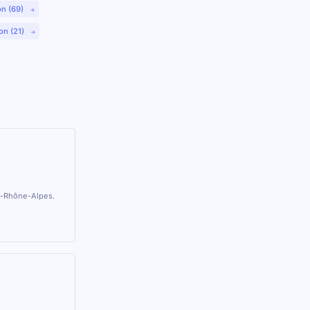
on (69)
on (21)
ne-Rhône-Alpes.