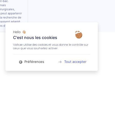
st-bac.
 mais
rurgicales,
 peut appartenir
 la recherche de
nnement adapté.
es d’équidés.
Hello 👋🏼
C'est nous les cookies
Valkae utilise des cookies et vous donne le contrôle sur
ceux que vous souhaitez activer.
Préférences
Tout accepter