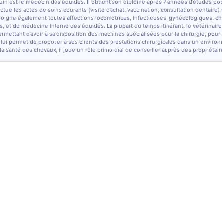
quin est le médécin des équidés. Il obtient son diplôme après 7 années d’études po
fectue les actes de soins courants (visite d’achat, vaccination, consultation dentaire)
soigne également toutes affections locomotrices, infectieuses, gynécologiques, chi
, et de médecine interne des équidés. La plupart du temps itinérant, le vétérinaire
ermettant d’avoir à sa disposition des machines spécialisées pour la chirurgie, pour
 lui permet de proposer à ses clients des prestations chirurgicales dans un enviro
la santé des chevaux, il joue un rôle primordial de conseiller auprès des propriétair