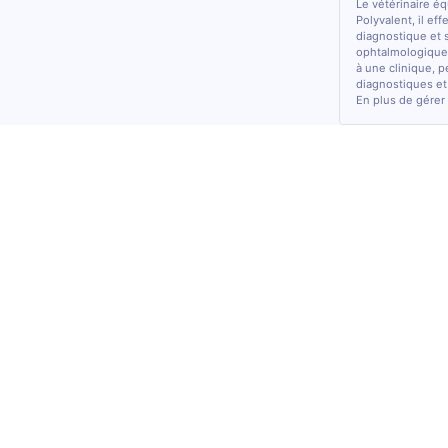
Le vétérinaire é
Polyvalent, il ef
diagnostique et 
ophtalmologiques
à une clinique, p
diagnostiques et
En plus de gérer 