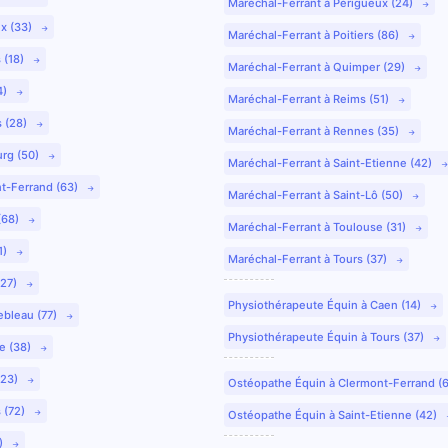
Maréchal-Ferrant à Périgueux (24)
ux (33)
Maréchal-Ferrant à Poitiers (86)
 (18)
Maréchal-Ferrant à Quimper (29)
4)
Maréchal-Ferrant à Reims (51)
s (28)
Maréchal-Ferrant à Rennes (35)
urg (50)
Maréchal-Ferrant à Saint-Etienne (42)
nt-Ferrand (63)
Maréchal-Ferrant à Saint-Lô (50)
(68)
Maréchal-Ferrant à Toulouse (31)
1)
Maréchal-Ferrant à Tours (37)
(27)
Physiothérapeute Équin à Caen (14)
ebleau (77)
Physiothérapeute Équin à Tours (37)
e (38)
(23)
Ostéopathe Équin à Clermont-Ferrand (
 (72)
Ostéopathe Équin à Saint-Etienne (42)
9)