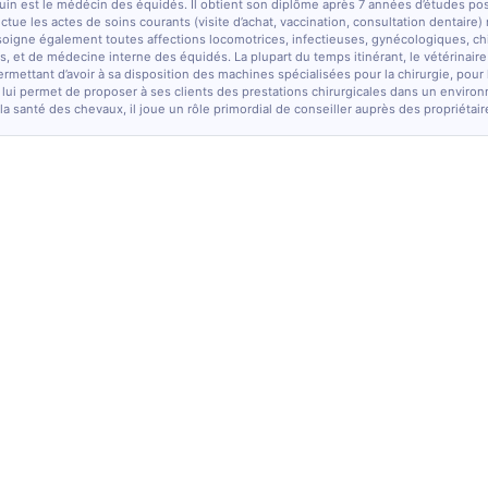
quin est le médécin des équidés. Il obtient son diplôme après 7 années d’études po
fectue les actes de soins courants (visite d’achat, vaccination, consultation dentaire)
soigne également toutes affections locomotrices, infectieuses, gynécologiques, chi
, et de médecine interne des équidés. La plupart du temps itinérant, le vétérinaire
ermettant d’avoir à sa disposition des machines spécialisées pour la chirurgie, pour
 lui permet de proposer à ses clients des prestations chirurgicales dans un enviro
la santé des chevaux, il joue un rôle primordial de conseiller auprès des propriétair