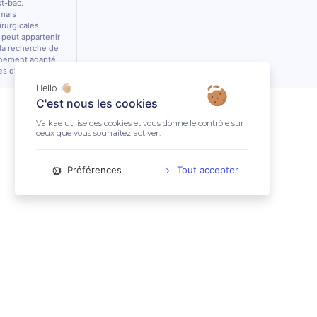
st-bac.
 mais
rurgicales,
 peut appartenir
 la recherche de
nnement adapté.
es d’équidés.
Hello 👋🏼
C'est nous les cookies
Valkae utilise des cookies et vous donne le contrôle sur
ceux que vous souhaitez activer.
Préférences
Tout accepter