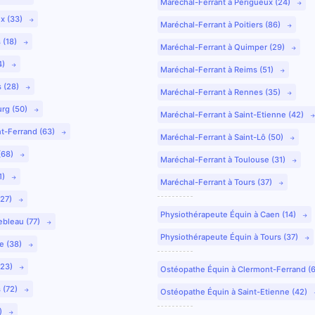
Maréchal-Ferrant à Périgueux (24)
ux (33)
Maréchal-Ferrant à Poitiers (86)
 (18)
Maréchal-Ferrant à Quimper (29)
4)
Maréchal-Ferrant à Reims (51)
s (28)
Maréchal-Ferrant à Rennes (35)
urg (50)
Maréchal-Ferrant à Saint-Etienne (42)
nt-Ferrand (63)
Maréchal-Ferrant à Saint-Lô (50)
(68)
Maréchal-Ferrant à Toulouse (31)
1)
Maréchal-Ferrant à Tours (37)
(27)
Physiothérapeute Équin à Caen (14)
ebleau (77)
Physiothérapeute Équin à Tours (37)
e (38)
(23)
Ostéopathe Équin à Clermont-Ferrand (
 (72)
Ostéopathe Équin à Saint-Etienne (42)
9)