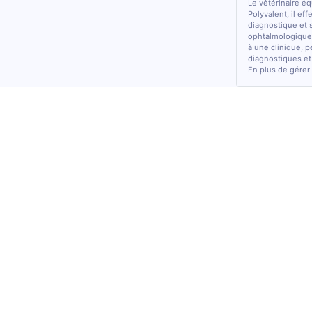
Le vétérinaire é
Polyvalent, il ef
diagnostique et 
ophtalmologiques
à une clinique, p
diagnostiques et
En plus de gérer 