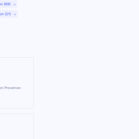
on (69)
on (21)
ion Provence-