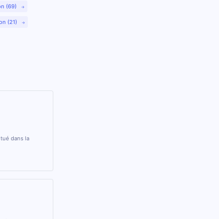
on (69)
on (21)
tué dans la