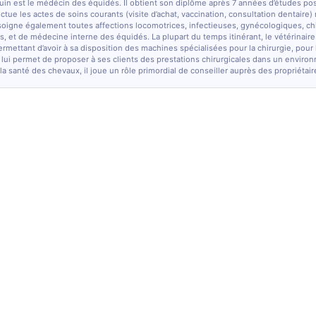
quin est le médécin des équidés. Il obtient son diplôme après 7 années d’études po
fectue les actes de soins courants (visite d’achat, vaccination, consultation dentaire)
soigne également toutes affections locomotrices, infectieuses, gynécologiques, chi
, et de médecine interne des équidés. La plupart du temps itinérant, le vétérinaire
ermettant d’avoir à sa disposition des machines spécialisées pour la chirurgie, pour
 lui permet de proposer à ses clients des prestations chirurgicales dans un enviro
la santé des chevaux, il joue un rôle primordial de conseiller auprès des propriétair