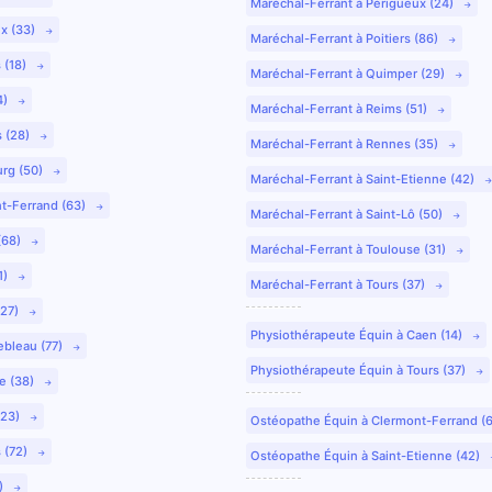
Maréchal-Ferrant à Périgueux (24)
ux (33)
Maréchal-Ferrant à Poitiers (86)
 (18)
Maréchal-Ferrant à Quimper (29)
4)
Maréchal-Ferrant à Reims (51)
s (28)
Maréchal-Ferrant à Rennes (35)
urg (50)
Maréchal-Ferrant à Saint-Etienne (42)
nt-Ferrand (63)
Maréchal-Ferrant à Saint-Lô (50)
(68)
Maréchal-Ferrant à Toulouse (31)
1)
Maréchal-Ferrant à Tours (37)
(27)
Physiothérapeute Équin à Caen (14)
ebleau (77)
Physiothérapeute Équin à Tours (37)
e (38)
(23)
Ostéopathe Équin à Clermont-Ferrand (
 (72)
Ostéopathe Équin à Saint-Etienne (42)
9)