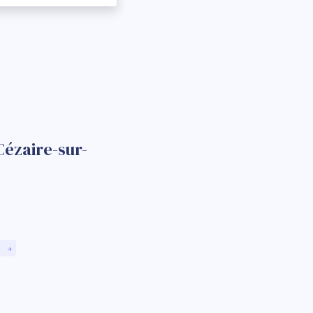
Cézaire-sur-
)