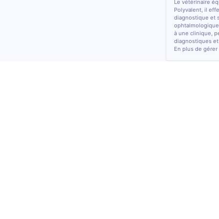
Le vétérinaire é
Polyvalent, il ef
diagnostique et 
ophtalmologiques
à une clinique, p
diagnostiques et
En plus de gérer 