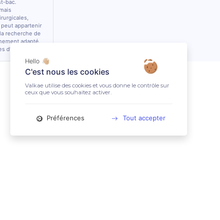
st-bac.
 mais
rurgicales,
 peut appartenir
 la recherche de
nnement adapté.
es d’équidés.
Hello 👋🏼
C'est nous les cookies
Valkae utilise des cookies et vous donne le contrôle sur
ceux que vous souhaitez activer.
Préférences
Tout accepter