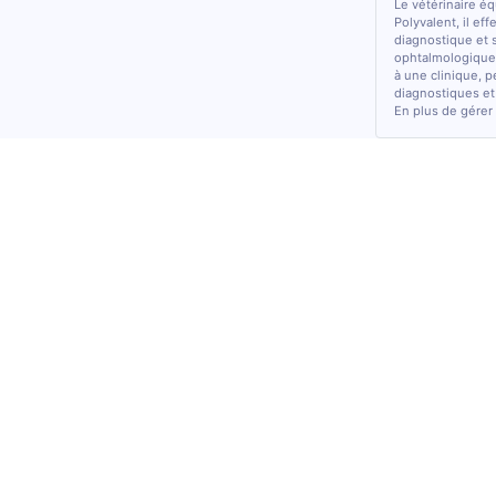
Le vétérinaire é
Polyvalent, il ef
diagnostique et 
ophtalmologiques
à une clinique, p
diagnostiques et
En plus de gérer 