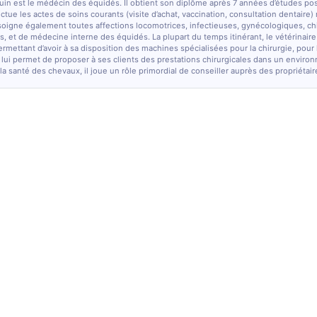
quin est le médécin des équidés. Il obtient son diplôme après 7 années d’études po
fectue les actes de soins courants (visite d’achat, vaccination, consultation dentaire)
soigne également toutes affections locomotrices, infectieuses, gynécologiques, chi
, et de médecine interne des équidés. La plupart du temps itinérant, le vétérinaire
ermettant d’avoir à sa disposition des machines spécialisées pour la chirurgie, pour
 lui permet de proposer à ses clients des prestations chirurgicales dans un enviro
la santé des chevaux, il joue un rôle primordial de conseiller auprès des propriétair