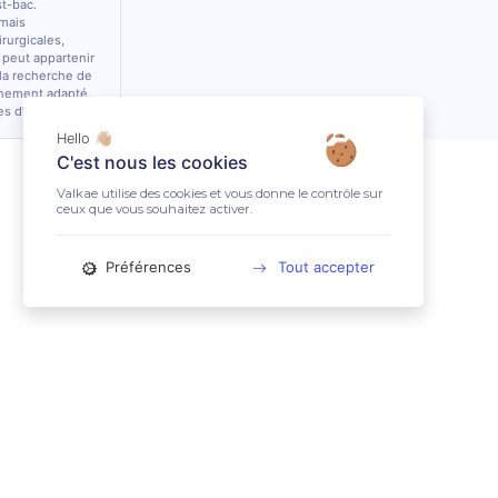
st-bac.
 mais
rurgicales,
 peut appartenir
 la recherche de
nnement adapté.
es d’équidés.
Hello 👋🏼
C'est nous les cookies
Valkae utilise des cookies et vous donne le contrôle sur
ceux que vous souhaitez activer.
Préférences
Tout accepter