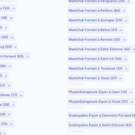
Maréchal-Ferrant à Périgueux (24)
ux (33)
Maréchal-Ferrant à Poitiers (86)
 (18)
Maréchal-Ferrant à Quimper (29)
4)
Maréchal-Ferrant à Reims (51)
s (28)
Maréchal-Ferrant à Rennes (35)
urg (50)
Maréchal-Ferrant à Saint-Etienne (42)
nt-Ferrand (63)
Maréchal-Ferrant à Saint-Lô (50)
(68)
Maréchal-Ferrant à Toulouse (31)
1)
Maréchal-Ferrant à Tours (37)
(27)
Physiothérapeute Équin à Caen (14)
ebleau (77)
Physiothérapeute Équin à Tours (37)
e (38)
(23)
Ostéopathe Équin à Clermont-Ferrand (
 (72)
Ostéopathe Équin à Saint-Etienne (42)
9)