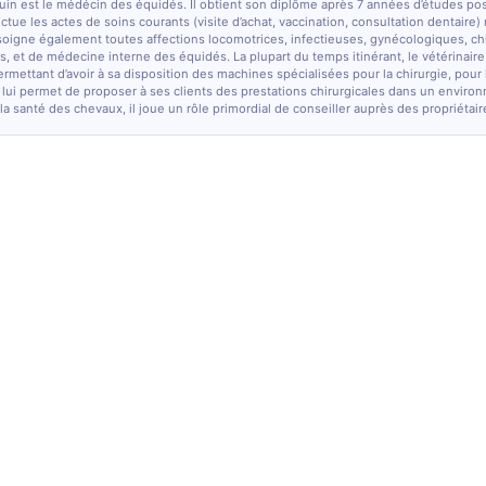
quin est le médécin des équidés. Il obtient son diplôme après 7 années d’études po
fectue les actes de soins courants (visite d’achat, vaccination, consultation dentaire)
soigne également toutes affections locomotrices, infectieuses, gynécologiques, chi
, et de médecine interne des équidés. La plupart du temps itinérant, le vétérinaire
ermettant d’avoir à sa disposition des machines spécialisées pour la chirurgie, pour
 lui permet de proposer à ses clients des prestations chirurgicales dans un enviro
la santé des chevaux, il joue un rôle primordial de conseiller auprès des propriétair