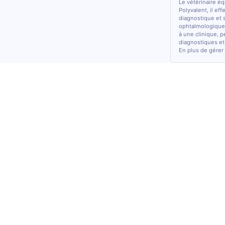
Le vétérinaire é
Polyvalent, il ef
diagnostique et 
ophtalmologiques
à une clinique, p
diagnostiques et
En plus de gérer 