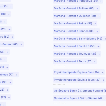
Maréchal-Ferrant à Périgueux (24)
ux (33)
Maréchal-Ferrant à Poitiers (86)
 (18)
Maréchal-Ferrant à Quimper (29)
4)
Maréchal-Ferrant à Reims (51)
s (28)
Maréchal-Ferrant à Rennes (35)
urg (50)
Maréchal-Ferrant à Saint-Etienne (42)
nt-Ferrand (63)
Maréchal-Ferrant à Saint-Lô (50)
(68)
Maréchal-Ferrant à Toulouse (31)
1)
Maréchal-Ferrant à Tours (37)
(27)
Physiothérapeute Équin à Caen (14)
ebleau (77)
Physiothérapeute Équin à Tours (37)
e (38)
(23)
Ostéopathe Équin à Clermont-Ferrand (
 (72)
Ostéopathe Équin à Saint-Etienne (42)
9)