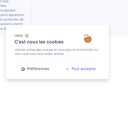
st-bac.
 mais
rurgicales,
 peut appartenir
 la recherche de
nnement adapté.
es d’équidés.
Hello 👋🏼
C'est nous les cookies
Valkae utilise des cookies et vous donne le contrôle sur
ceux que vous souhaitez activer.
Préférences
Tout accepter