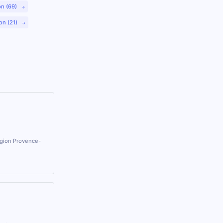
on (69)
on (21)
égion Provence-