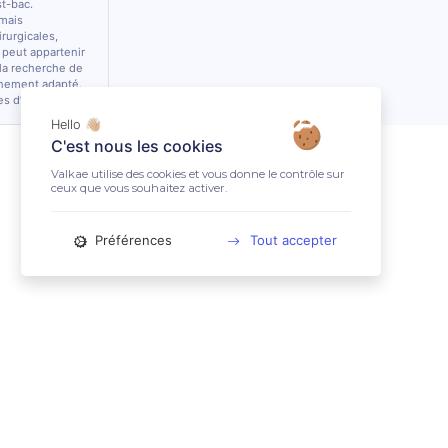
st-bac.
 mais
rurgicales,
 peut appartenir
 la recherche de
nnement adapté.
es d’équidés.
Hello 👋🏼
C'est nous les cookies
Valkae utilise des cookies et vous donne le contrôle sur
ceux que vous souhaitez activer.
Préférences
Tout accepter