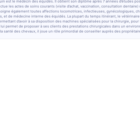
quin est le médécin des équidés. Il obtient son diplôme après 7 années d’études po
fectue les actes de soins courants (visite d’achat, vaccination, consultation dentaire)
soigne également toutes affections locomotrices, infectieuses, gynécologiques, chi
, et de médecine interne des équidés. La plupart du temps itinérant, le vétérinaire
ermettant d’avoir à sa disposition des machines spécialisées pour la chirurgie, pour
 lui permet de proposer à ses clients des prestations chirurgicales dans un enviro
la santé des chevaux, il joue un rôle primordial de conseiller auprès des propriétair