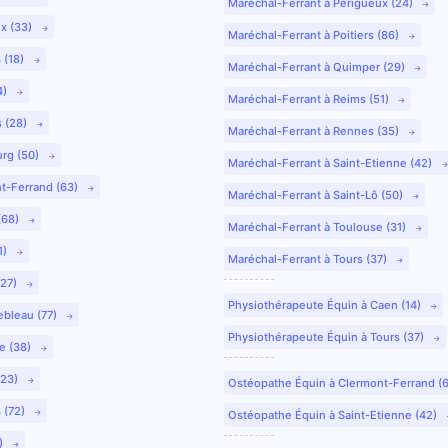
Maréchal-Ferrant à Périgueux (24)
ux (33)
Maréchal-Ferrant à Poitiers (86)
 (18)
Maréchal-Ferrant à Quimper (29)
4)
Maréchal-Ferrant à Reims (51)
s (28)
Maréchal-Ferrant à Rennes (35)
urg (50)
Maréchal-Ferrant à Saint-Etienne (42)
nt-Ferrand (63)
Maréchal-Ferrant à Saint-Lô (50)
(68)
Maréchal-Ferrant à Toulouse (31)
1)
Maréchal-Ferrant à Tours (37)
(27)
Physiothérapeute Équin à Caen (14)
ebleau (77)
Physiothérapeute Équin à Tours (37)
e (38)
(23)
Ostéopathe Équin à Clermont-Ferrand (
 (72)
Ostéopathe Équin à Saint-Etienne (42)
9)