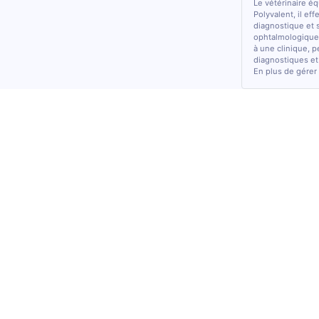
Le vétérinaire é
Polyvalent, il ef
diagnostique et 
ophtalmologiques
à une clinique, p
diagnostiques et
En plus de gérer 