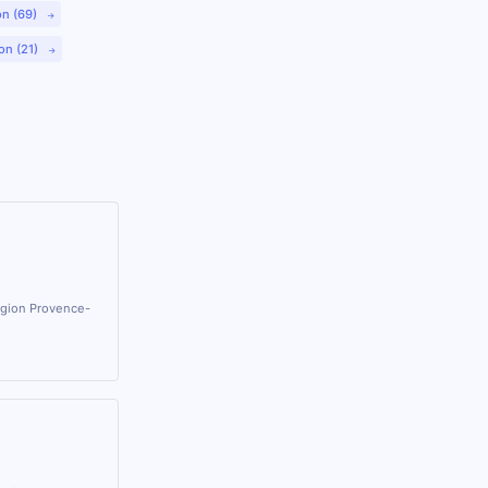
on (69)
on (21)
égion Provence-