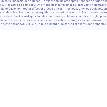
quin est le médécin des équidés. Il obtient son diplôme après 7 années d’études po
fectue les actes de soins courants (visite d’achat, vaccination, consultation dentaire)
soigne également toutes affections locomotrices, infectieuses, gynécologiques, chi
, et de médecine interne des équidés. La plupart du temps itinérant, le vétérinaire
ermettant d’avoir à sa disposition des machines spécialisées pour la chirurgie, pour
 lui permet de proposer à ses clients des prestations chirurgicales dans un enviro
la santé des chevaux, il joue un rôle primordial de conseiller auprès des propriétair