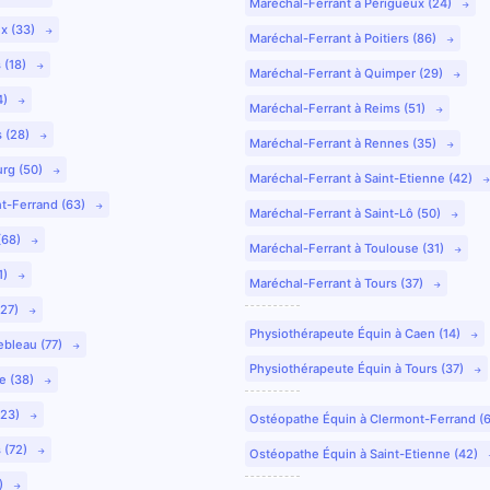
Maréchal-Ferrant à Périgueux (24)
ux (33)
Maréchal-Ferrant à Poitiers (86)
 (18)
Maréchal-Ferrant à Quimper (29)
4)
Maréchal-Ferrant à Reims (51)
s (28)
Maréchal-Ferrant à Rennes (35)
urg (50)
Maréchal-Ferrant à Saint-Etienne (42)
nt-Ferrand (63)
Maréchal-Ferrant à Saint-Lô (50)
(68)
Maréchal-Ferrant à Toulouse (31)
1)
Maréchal-Ferrant à Tours (37)
(27)
Physiothérapeute Équin à Caen (14)
ebleau (77)
Physiothérapeute Équin à Tours (37)
e (38)
(23)
Ostéopathe Équin à Clermont-Ferrand (
 (72)
Ostéopathe Équin à Saint-Etienne (42)
9)