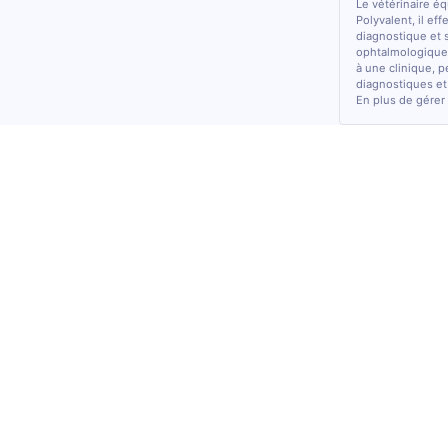
Le vétérinaire é
Polyvalent, il ef
diagnostique et 
ophtalmologiques
à une clinique, p
diagnostiques et
En plus de gérer 