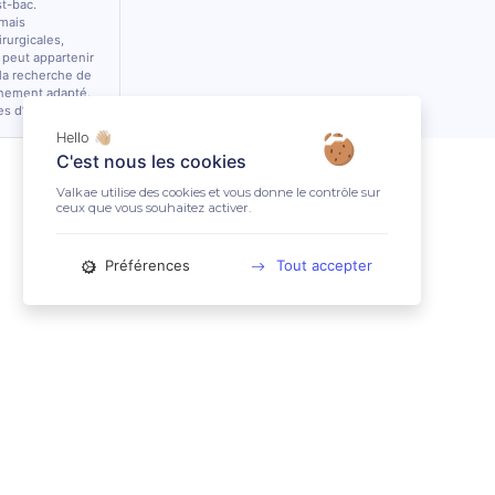
st-bac.
 mais
rurgicales,
 peut appartenir
 la recherche de
nnement adapté.
es d’équidés.
Hello 👋🏼
C'est nous les cookies
Valkae utilise des cookies et vous donne le contrôle sur
ceux que vous souhaitez activer.
Préférences
Tout accepter