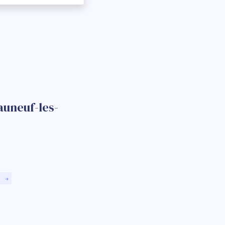
auneuf-les-
)