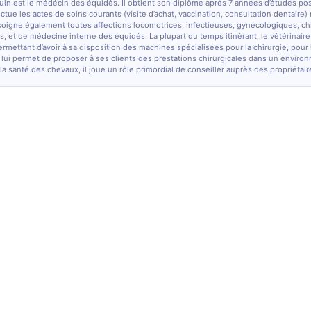
quin est le médécin des équidés. Il obtient son diplôme après 7 années d’études po
fectue les actes de soins courants (visite d’achat, vaccination, consultation dentaire)
soigne également toutes affections locomotrices, infectieuses, gynécologiques, chi
, et de médecine interne des équidés. La plupart du temps itinérant, le vétérinaire
ermettant d’avoir à sa disposition des machines spécialisées pour la chirurgie, pour
 lui permet de proposer à ses clients des prestations chirurgicales dans un enviro
la santé des chevaux, il joue un rôle primordial de conseiller auprès des propriétair