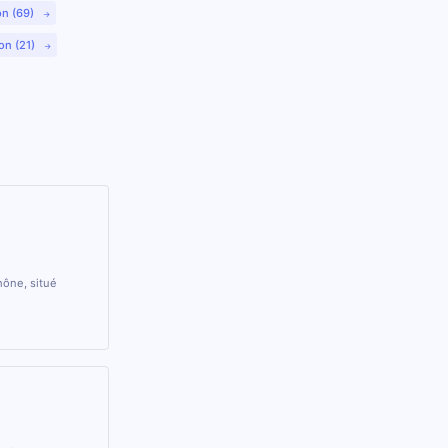
on (69)
on (21)
ône, situé