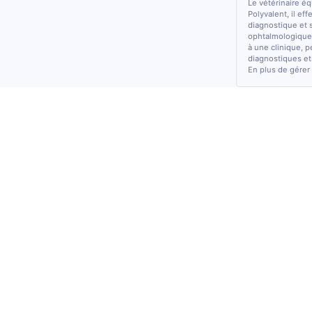
Le vétérinaire é
Polyvalent, il ef
diagnostique et 
ophtalmologiques
à une clinique, p
diagnostiques et
En plus de gérer 