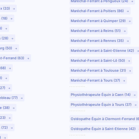
Maréchal-Ferrant à Périgueux (24)
ux (33)
Maréchal-Ferrant à Poitiers (86)
 (18)
Maréchal-Ferrant à Quimper (29)
4)
Maréchal-Ferrant à Reims (51)
s (28)
Maréchal-Ferrant à Rennes (35)
urg (50)
Maréchal-Ferrant à Saint-Etienne (42)
nt-Ferrand (63)
Maréchal-Ferrant à Saint-Lô (50)
(68)
Maréchal-Ferrant à Toulouse (31)
1)
Maréchal-Ferrant à Tours (37)
(27)
Physiothérapeute Équin à Caen (14)
ebleau (77)
Physiothérapeute Équin à Tours (37)
e (38)
(23)
Ostéopathe Équin à Clermont-Ferrand (
 (72)
Ostéopathe Équin à Saint-Etienne (42)
9)