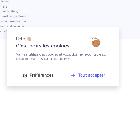
st-bac.
 mais
rurgicales,
 peut appartenir
 la recherche de
nnement adapté.
es d’équidés.
Hello 👋🏼
C'est nous les cookies
Valkae utilise des cookies et vous donne le contrôle sur
ceux que vous souhaitez activer.
Préférences
Tout accepter