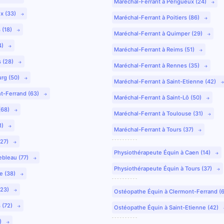
Maréchal-Ferrant à Périgueux (24)
ux (33)
Maréchal-Ferrant à Poitiers (86)
 (18)
Maréchal-Ferrant à Quimper (29)
4)
Maréchal-Ferrant à Reims (51)
s (28)
Maréchal-Ferrant à Rennes (35)
urg (50)
Maréchal-Ferrant à Saint-Etienne (42)
nt-Ferrand (63)
Maréchal-Ferrant à Saint-Lô (50)
(68)
Maréchal-Ferrant à Toulouse (31)
1)
Maréchal-Ferrant à Tours (37)
(27)
Physiothérapeute Équin à Caen (14)
ebleau (77)
Physiothérapeute Équin à Tours (37)
e (38)
(23)
Ostéopathe Équin à Clermont-Ferrand (
 (72)
Ostéopathe Équin à Saint-Etienne (42)
9)