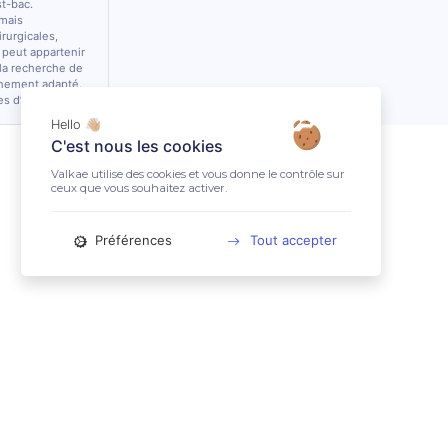
st-bac.
 mais
rurgicales,
 peut appartenir
 la recherche de
nnement adapté.
es d’équidés.
Hello 👋🏼
C'est nous les cookies
Valkae utilise des cookies et vous donne le contrôle sur
ceux que vous souhaitez activer.
Préférences
Tout accepter