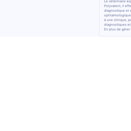
Le vétérinaire é
Polyvalent, il ef
diagnostique et 
ophtalmologiques
à une clinique, p
diagnostiques et
En plus de gérer 