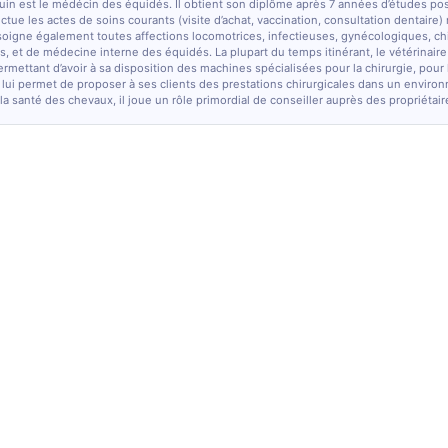
quin est le médécin des équidés. Il obtient son diplôme après 7 années d’études po
fectue les actes de soins courants (visite d’achat, vaccination, consultation dentaire)
soigne également toutes affections locomotrices, infectieuses, gynécologiques, chi
, et de médecine interne des équidés. La plupart du temps itinérant, le vétérinaire
ermettant d’avoir à sa disposition des machines spécialisées pour la chirurgie, pour
 lui permet de proposer à ses clients des prestations chirurgicales dans un enviro
la santé des chevaux, il joue un rôle primordial de conseiller auprès des propriétair