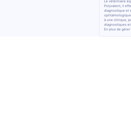
Le vétérinaire é
Polyvalent, il ef
diagnostique et 
ophtalmologiques
à une clinique, p
diagnostiques et
En plus de gérer 