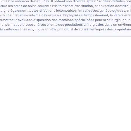
quin est le médécin des équidés. Il obtient son diplôme après 7 années d’études po
fectue les actes de soins courants (visite d’achat, vaccination, consultation dentaire)
soigne également toutes affections locomotrices, infectieuses, gynécologiques, chi
, et de médecine interne des équidés. La plupart du temps itinérant, le vétérinaire
ermettant d’avoir à sa disposition des machines spécialisées pour la chirurgie, pour
 lui permet de proposer à ses clients des prestations chirurgicales dans un enviro
la santé des chevaux, il joue un rôle primordial de conseiller auprès des propriétair