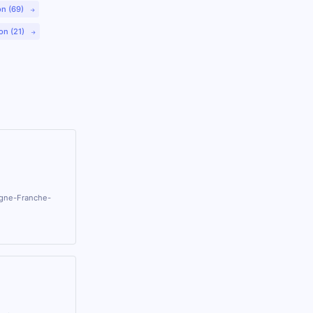
on (69)
on (21)
gogne-Franche-