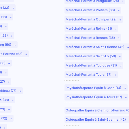
Maréchal-Ferrant à Périgueux (24)
ux (33)
Maréchal-Ferrant à Poitiers (86)
 (18)
Maréchal-Ferrant à Quimper (29)
4)
Maréchal-Ferrant à Reims (51)
s (28)
Maréchal-Ferrant à Rennes (35)
urg (50)
Maréchal-Ferrant à Saint-Etienne (42)
nt-Ferrand (63)
Maréchal-Ferrant à Saint-Lô (50)
(68)
Maréchal-Ferrant à Toulouse (31)
1)
Maréchal-Ferrant à Tours (37)
(27)
Physiothérapeute Équin à Caen (14)
ebleau (77)
Physiothérapeute Équin à Tours (37)
e (38)
(23)
Ostéopathe Équin à Clermont-Ferrand (
 (72)
Ostéopathe Équin à Saint-Etienne (42)
9)