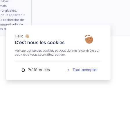
st-bac.
 mais
rurgicales,
 peut appartenir
 la recherche de
nnement adapté.
es d’équidés.
Hello 👋🏼
C'est nous les cookies
Valkae utilise des cookies et vous donne le contrôle sur
ceux que vous souhaitez activer.
Préférences
Tout accepter