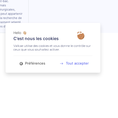
st-bac.
 mais
rurgicales,
 peut appartenir
 la recherche de
nnement adapté.
es d’équidés.
Hello 👋🏼
C'est nous les cookies
Valkae utilise des cookies et vous donne le contrôle sur
ceux que vous souhaitez activer.
Préférences
Tout accepter