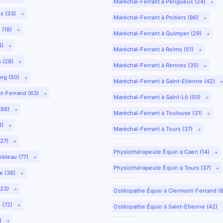
Maréchal-Ferrant à Périgueux (24)
ux (33)
Maréchal-Ferrant à Poitiers (86)
 (18)
Maréchal-Ferrant à Quimper (29)
4)
Maréchal-Ferrant à Reims (51)
s (28)
Maréchal-Ferrant à Rennes (35)
urg (50)
Maréchal-Ferrant à Saint-Etienne (42)
nt-Ferrand (63)
Maréchal-Ferrant à Saint-Lô (50)
(68)
Maréchal-Ferrant à Toulouse (31)
1)
Maréchal-Ferrant à Tours (37)
(27)
Physiothérapeute Équin à Caen (14)
ebleau (77)
Physiothérapeute Équin à Tours (37)
e (38)
(23)
Ostéopathe Équin à Clermont-Ferrand (
 (72)
Ostéopathe Équin à Saint-Etienne (42)
9)