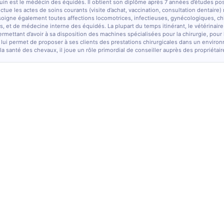
quin est le médécin des équidés. Il obtient son diplôme après 7 années d’études po
fectue les actes de soins courants (visite d’achat, vaccination, consultation dentaire)
soigne également toutes affections locomotrices, infectieuses, gynécologiques, chi
, et de médecine interne des équidés. La plupart du temps itinérant, le vétérinaire
ermettant d’avoir à sa disposition des machines spécialisées pour la chirurgie, pour
 lui permet de proposer à ses clients des prestations chirurgicales dans un enviro
la santé des chevaux, il joue un rôle primordial de conseiller auprès des propriétair