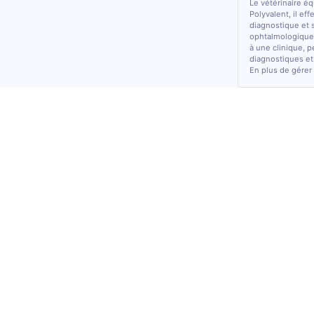
Le vétérinaire é
Polyvalent, il ef
diagnostique et 
ophtalmologiques
à une clinique, p
diagnostiques et
En plus de gérer 