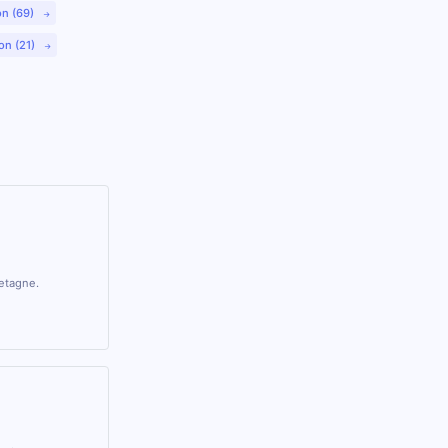
on (69)
on (21)
retagne.