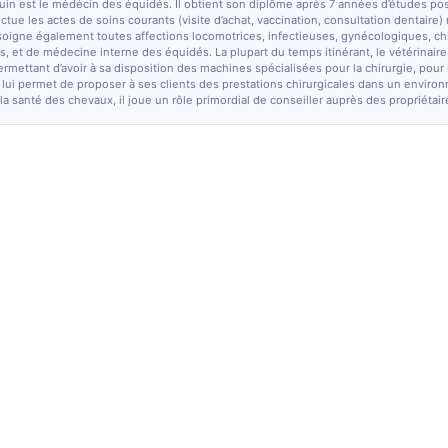
quin est le médécin des équidés. Il obtient son diplôme après 7 années d’études po
fectue les actes de soins courants (visite d’achat, vaccination, consultation dentaire)
soigne également toutes affections locomotrices, infectieuses, gynécologiques, chi
, et de médecine interne des équidés. La plupart du temps itinérant, le vétérinaire
ermettant d’avoir à sa disposition des machines spécialisées pour la chirurgie, pour
 lui permet de proposer à ses clients des prestations chirurgicales dans un enviro
la santé des chevaux, il joue un rôle primordial de conseiller auprès des propriétair