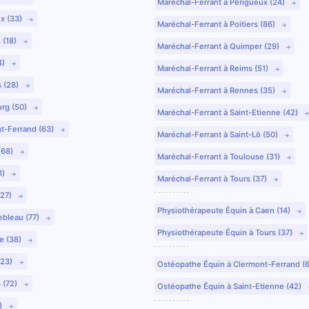
Maréchal-Ferrant à Périgueux (24)
ux (33)
Maréchal-Ferrant à Poitiers (86)
 (18)
Maréchal-Ferrant à Quimper (29)
4)
Maréchal-Ferrant à Reims (51)
s (28)
Maréchal-Ferrant à Rennes (35)
urg (50)
Maréchal-Ferrant à Saint-Etienne (42)
nt-Ferrand (63)
Maréchal-Ferrant à Saint-Lô (50)
(68)
Maréchal-Ferrant à Toulouse (31)
1)
Maréchal-Ferrant à Tours (37)
(27)
Physiothérapeute Équin à Caen (14)
ebleau (77)
Physiothérapeute Équin à Tours (37)
e (38)
(23)
Ostéopathe Équin à Clermont-Ferrand (
 (72)
Ostéopathe Équin à Saint-Etienne (42)
9)