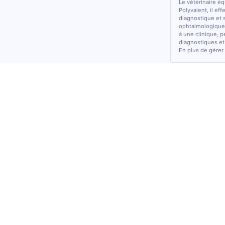
Le vétérinaire é
Polyvalent, il ef
diagnostique et 
ophtalmologiques
à une clinique, p
diagnostiques et
En plus de gérer 