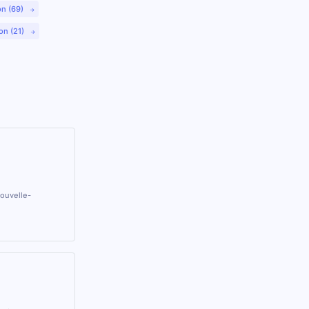
on (69)
on (21)
Nouvelle-