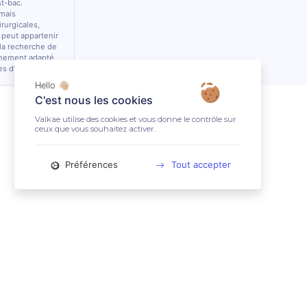
st-bac.
 mais
rurgicales,
 peut appartenir
 la recherche de
nnement adapté.
es d’équidés.
Hello 👋🏼
C'est nous les cookies
Valkae utilise des cookies et vous donne le contrôle sur
ceux que vous souhaitez activer.
Préférences
Tout accepter