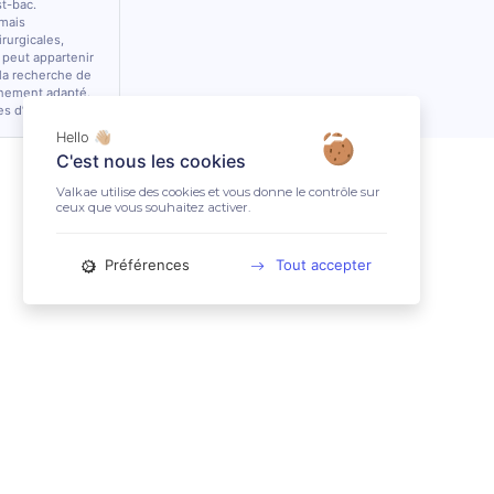
st-bac.
 mais
rurgicales,
 peut appartenir
 la recherche de
nnement adapté.
es d’équidés.
Hello 👋🏼
C'est nous les cookies
Valkae utilise des cookies et vous donne le contrôle sur
ceux que vous souhaitez activer.
Préférences
Tout accepter