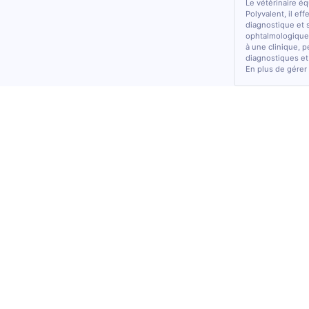
Le vétérinaire é
Polyvalent, il ef
diagnostique et 
ophtalmologiques
à une clinique, p
diagnostiques et
En plus de gérer 