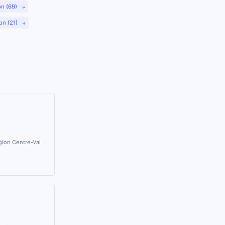
on (69)
on (21)
gion Centre-Val