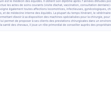
quin est le médécin des équidés. Il obtient son diplôme après 7 années d’études po
fectue les actes de soins courants (visite d’achat, vaccination, consultation dentaire)
soigne également toutes affections locomotrices, infectieuses, gynécologiques, chi
, et de médecine interne des équidés. La plupart du temps itinérant, le vétérinaire
ermettant d’avoir à sa disposition des machines spécialisées pour la chirurgie, pour
 lui permet de proposer à ses clients des prestations chirurgicales dans un enviro
la santé des chevaux, il joue un rôle primordial de conseiller auprès des propriétair