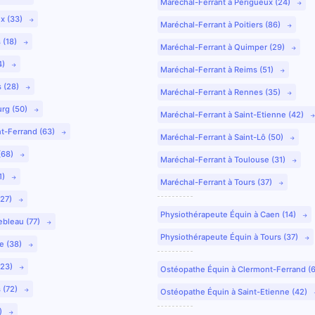
Maréchal-Ferrant à Périgueux (24)
ux (33)
Maréchal-Ferrant à Poitiers (86)
 (18)
Maréchal-Ferrant à Quimper (29)
4)
Maréchal-Ferrant à Reims (51)
s (28)
Maréchal-Ferrant à Rennes (35)
urg (50)
Maréchal-Ferrant à Saint-Etienne (42)
nt-Ferrand (63)
Maréchal-Ferrant à Saint-Lô (50)
(68)
Maréchal-Ferrant à Toulouse (31)
1)
Maréchal-Ferrant à Tours (37)
(27)
Physiothérapeute Équin à Caen (14)
ebleau (77)
Physiothérapeute Équin à Tours (37)
e (38)
(23)
Ostéopathe Équin à Clermont-Ferrand (
 (72)
Ostéopathe Équin à Saint-Etienne (42)
9)