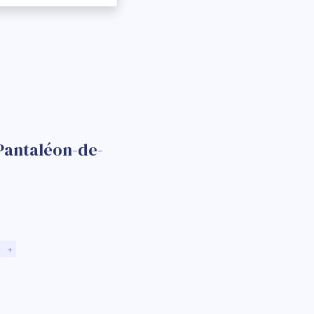
-Pantaléon-de-
)