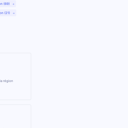
on (69)
on (21)
la région