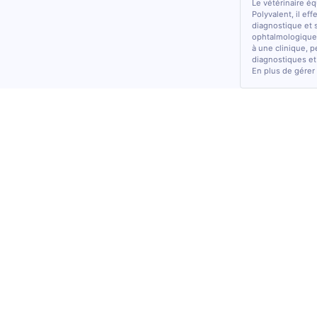
Le vétérinaire é
Polyvalent, il ef
diagnostique et 
ophtalmologiques
à une clinique, p
diagnostiques et
En plus de gérer 