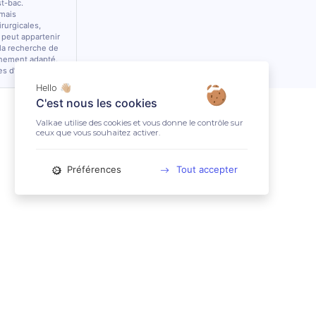
st-bac.
 mais
rurgicales,
 peut appartenir
 la recherche de
nnement adapté.
es d’équidés.
Hello 👋🏼
C'est nous les cookies
Valkae utilise des cookies et vous donne le contrôle sur
ceux que vous souhaitez activer.
Préférences
Tout accepter