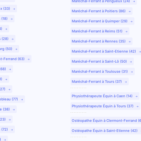
Maréchal-Ferrant à Périgueux (24)
ux (33)
Maréchal-Ferrant à Poitiers (86)
 (18)
Maréchal-Ferrant à Quimper (29)
4)
Maréchal-Ferrant à Reims (51)
s (28)
Maréchal-Ferrant à Rennes (35)
urg (50)
Maréchal-Ferrant à Saint-Etienne (42)
nt-Ferrand (63)
Maréchal-Ferrant à Saint-Lô (50)
(68)
Maréchal-Ferrant à Toulouse (31)
1)
Maréchal-Ferrant à Tours (37)
(27)
Physiothérapeute Équin à Caen (14)
ebleau (77)
Physiothérapeute Équin à Tours (37)
e (38)
(23)
Ostéopathe Équin à Clermont-Ferrand (
 (72)
Ostéopathe Équin à Saint-Etienne (42)
9)