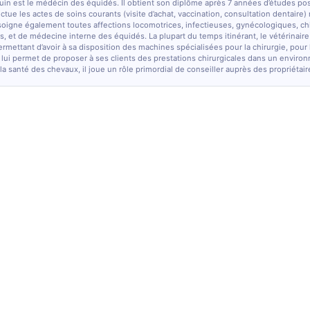
quin est le médécin des équidés. Il obtient son diplôme après 7 années d’études po
fectue les actes de soins courants (visite d’achat, vaccination, consultation dentaire)
soigne également toutes affections locomotrices, infectieuses, gynécologiques, chi
, et de médecine interne des équidés. La plupart du temps itinérant, le vétérinaire
ermettant d’avoir à sa disposition des machines spécialisées pour la chirurgie, pour
 lui permet de proposer à ses clients des prestations chirurgicales dans un enviro
la santé des chevaux, il joue un rôle primordial de conseiller auprès des propriétair