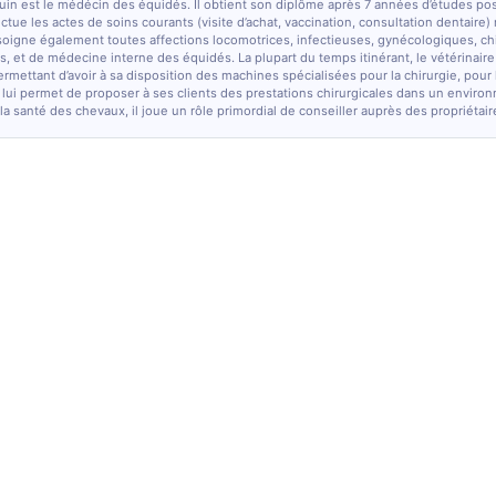
quin est le médécin des équidés. Il obtient son diplôme après 7 années d’études po
fectue les actes de soins courants (visite d’achat, vaccination, consultation dentaire)
soigne également toutes affections locomotrices, infectieuses, gynécologiques, chi
, et de médecine interne des équidés. La plupart du temps itinérant, le vétérinaire
ermettant d’avoir à sa disposition des machines spécialisées pour la chirurgie, pour
 lui permet de proposer à ses clients des prestations chirurgicales dans un enviro
la santé des chevaux, il joue un rôle primordial de conseiller auprès des propriétair