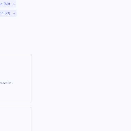
on (69)
on (21)
Nouvelle-