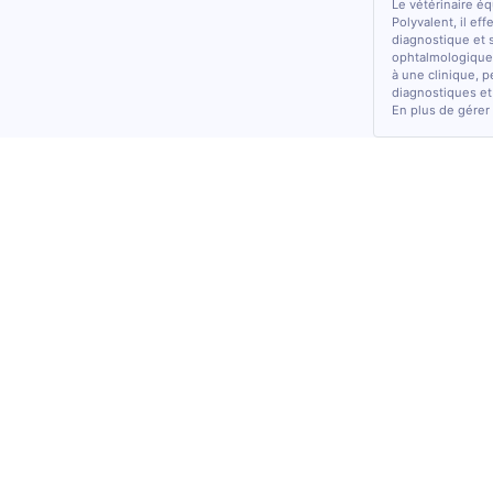
Le vétérinaire é
Polyvalent, il ef
diagnostique et 
ophtalmologiques
à une clinique, p
diagnostiques et
En plus de gérer 