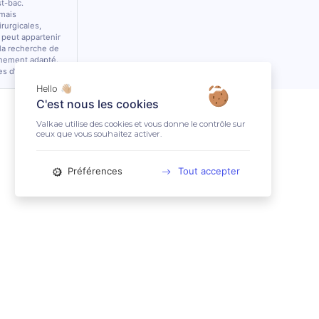
st-bac.
 mais
rurgicales,
 peut appartenir
 la recherche de
nnement adapté.
es d’équidés.
Hello 👋🏼
C'est nous les cookies
Valkae utilise des cookies et vous donne le contrôle sur
ceux que vous souhaitez activer.
Préférences
Tout accepter