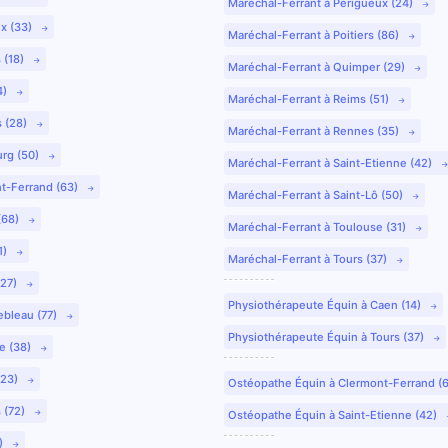
Maréchal-Ferrant à Périgueux (24)
ux (33)
Maréchal-Ferrant à Poitiers (86)
 (18)
Maréchal-Ferrant à Quimper (29)
4)
Maréchal-Ferrant à Reims (51)
s (28)
Maréchal-Ferrant à Rennes (35)
urg (50)
Maréchal-Ferrant à Saint-Etienne (42)
nt-Ferrand (63)
Maréchal-Ferrant à Saint-Lô (50)
(68)
Maréchal-Ferrant à Toulouse (31)
1)
Maréchal-Ferrant à Tours (37)
(27)
Physiothérapeute Équin à Caen (14)
ebleau (77)
Physiothérapeute Équin à Tours (37)
e (38)
(23)
Ostéopathe Équin à Clermont-Ferrand (
 (72)
Ostéopathe Équin à Saint-Etienne (42)
9)