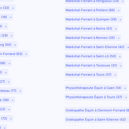
Maréchal-Ferrant à Périgueux (24)
ux (33)
Maréchal-Ferrant à Poitiers (86)
 (18)
Maréchal-Ferrant à Quimper (29)
4)
Maréchal-Ferrant à Reims (51)
s (28)
Maréchal-Ferrant à Rennes (35)
urg (50)
Maréchal-Ferrant à Saint-Etienne (42)
nt-Ferrand (63)
Maréchal-Ferrant à Saint-Lô (50)
(68)
Maréchal-Ferrant à Toulouse (31)
1)
Maréchal-Ferrant à Tours (37)
(27)
Physiothérapeute Équin à Caen (14)
ebleau (77)
Physiothérapeute Équin à Tours (37)
e (38)
(23)
Ostéopathe Équin à Clermont-Ferrand (
 (72)
Ostéopathe Équin à Saint-Etienne (42)
9)