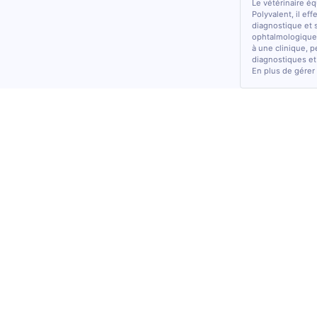
Le vétérinaire é
Polyvalent, il ef
diagnostique et 
ophtalmologiques
à une clinique, p
diagnostiques et
En plus de gérer 