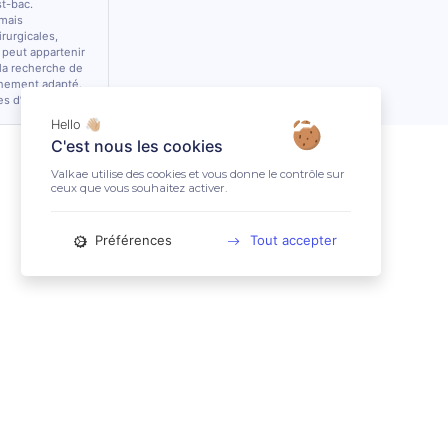
st-bac.
 mais
rurgicales,
 peut appartenir
 la recherche de
nnement adapté.
es d’équidés.
Hello 👋🏼
C'est nous les cookies
Valkae utilise des cookies et vous donne le contrôle sur
ceux que vous souhaitez activer.
Préférences
Tout accepter