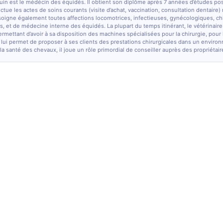
quin est le médécin des équidés. Il obtient son diplôme après 7 années d’études po
fectue les actes de soins courants (visite d’achat, vaccination, consultation dentaire)
soigne également toutes affections locomotrices, infectieuses, gynécologiques, chi
, et de médecine interne des équidés. La plupart du temps itinérant, le vétérinaire
ermettant d’avoir à sa disposition des machines spécialisées pour la chirurgie, pour
 lui permet de proposer à ses clients des prestations chirurgicales dans un enviro
la santé des chevaux, il joue un rôle primordial de conseiller auprès des propriétair