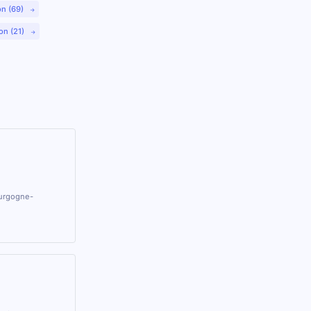
on (69)
on (21)
ourgogne-