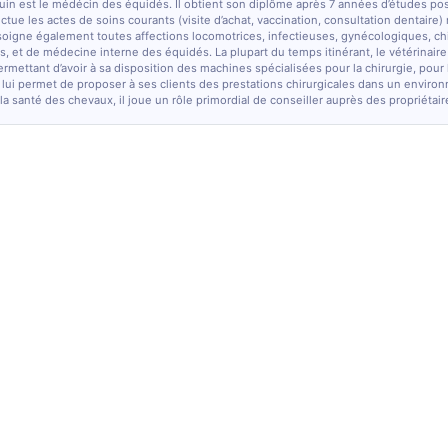
quin est le médécin des équidés. Il obtient son diplôme après 7 années d’études po
fectue les actes de soins courants (visite d’achat, vaccination, consultation dentaire)
soigne également toutes affections locomotrices, infectieuses, gynécologiques, chi
, et de médecine interne des équidés. La plupart du temps itinérant, le vétérinaire
ermettant d’avoir à sa disposition des machines spécialisées pour la chirurgie, pour
 lui permet de proposer à ses clients des prestations chirurgicales dans un enviro
la santé des chevaux, il joue un rôle primordial de conseiller auprès des propriétair