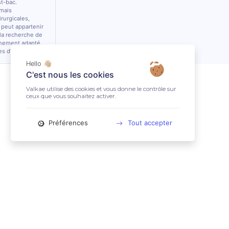
st-bac.
 mais
rurgicales,
 peut appartenir
 la recherche de
nnement adapté.
es d’équidés.
Hello 👋🏼
C'est nous les cookies
Valkae utilise des cookies et vous donne le contrôle sur
ceux que vous souhaitez activer.
Préférences
Tout accepter