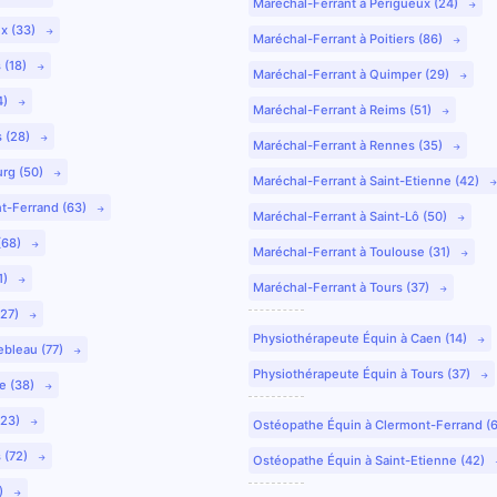
Maréchal-Ferrant à Périgueux (24)
ux (33)
Maréchal-Ferrant à Poitiers (86)
 (18)
Maréchal-Ferrant à Quimper (29)
4)
Maréchal-Ferrant à Reims (51)
s (28)
Maréchal-Ferrant à Rennes (35)
urg (50)
Maréchal-Ferrant à Saint-Etienne (42)
nt-Ferrand (63)
Maréchal-Ferrant à Saint-Lô (50)
(68)
Maréchal-Ferrant à Toulouse (31)
1)
Maréchal-Ferrant à Tours (37)
(27)
Physiothérapeute Équin à Caen (14)
ebleau (77)
Physiothérapeute Équin à Tours (37)
e (38)
(23)
Ostéopathe Équin à Clermont-Ferrand (
 (72)
Ostéopathe Équin à Saint-Etienne (42)
9)