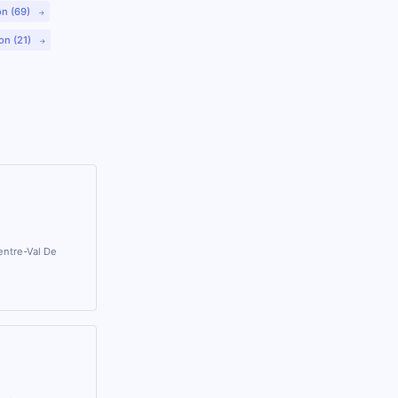
on (69)
on (21)
entre-Val De