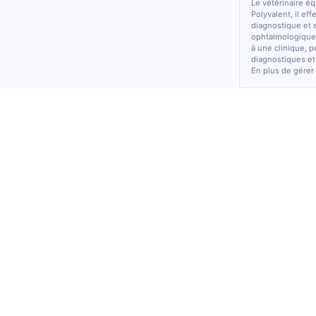
Le vétérinaire é
Polyvalent, il ef
diagnostique et 
ophtalmologiques
à une clinique, p
diagnostiques et
En plus de gérer 