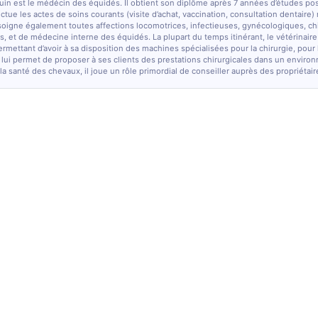
quin est le médécin des équidés. Il obtient son diplôme après 7 années d’études po
fectue les actes de soins courants (visite d’achat, vaccination, consultation dentaire)
soigne également toutes affections locomotrices, infectieuses, gynécologiques, chi
, et de médecine interne des équidés. La plupart du temps itinérant, le vétérinaire
ermettant d’avoir à sa disposition des machines spécialisées pour la chirurgie, pour
 lui permet de proposer à ses clients des prestations chirurgicales dans un enviro
la santé des chevaux, il joue un rôle primordial de conseiller auprès des propriétair