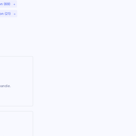
on (69)
on (21)
mandie.