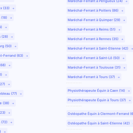
Maréchal-Ferrant à Périgueux (24)
ux (33)
Maréchal-Ferrant à Poitiers (86)
 (18)
Maréchal-Ferrant à Quimper (29)
4)
Maréchal-Ferrant à Reims (51)
s (28)
Maréchal-Ferrant à Rennes (35)
urg (50)
Maréchal-Ferrant à Saint-Etienne (42)
nt-Ferrand (63)
Maréchal-Ferrant à Saint-Lô (50)
(68)
Maréchal-Ferrant à Toulouse (31)
1)
Maréchal-Ferrant à Tours (37)
(27)
Physiothérapeute Équin à Caen (14)
ebleau (77)
Physiothérapeute Équin à Tours (37)
e (38)
(23)
Ostéopathe Équin à Clermont-Ferrand (
 (72)
Ostéopathe Équin à Saint-Etienne (42)
9)