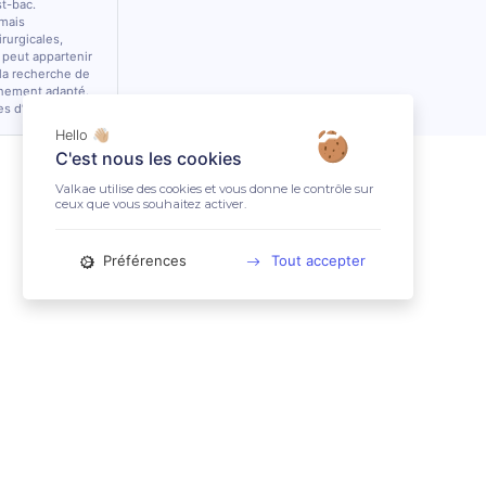
st-bac.
 mais
rurgicales,
 peut appartenir
 la recherche de
nnement adapté.
es d’équidés.
Hello 👋🏼
C'est nous les cookies
Valkae utilise des cookies et vous donne le contrôle sur
ceux que vous souhaitez activer.
Préférences
Tout accepter