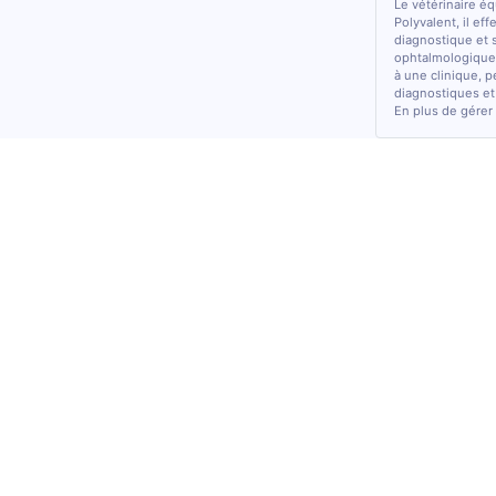
Le vétérinaire é
Polyvalent, il ef
diagnostique et 
ophtalmologiques
à une clinique, p
diagnostiques et
En plus de gérer 