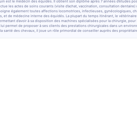
quin est le médécin des équidés. Il obtient son diplôme après 7 années d’études po
fectue les actes de soins courants (visite d’achat, vaccination, consultation dentaire)
soigne également toutes affections locomotrices, infectieuses, gynécologiques, chi
, et de médecine interne des équidés. La plupart du temps itinérant, le vétérinaire
ermettant d’avoir à sa disposition des machines spécialisées pour la chirurgie, pour
 lui permet de proposer à ses clients des prestations chirurgicales dans un enviro
la santé des chevaux, il joue un rôle primordial de conseiller auprès des propriétair