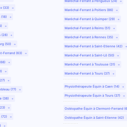
Maréchal-Ferrant à Périgueux (24)
ux (33)
Maréchal-Ferrant à Poitiers (86)
 (18)
Maréchal-Ferrant à Quimper (29)
4)
Maréchal-Ferrant à Reims (51)
s (28)
Maréchal-Ferrant à Rennes (35)
urg (50)
Maréchal-Ferrant à Saint-Etienne (42)
nt-Ferrand (63)
Maréchal-Ferrant à Saint-Lô (50)
(68)
Maréchal-Ferrant à Toulouse (31)
1)
Maréchal-Ferrant à Tours (37)
(27)
Physiothérapeute Équin à Caen (14)
ebleau (77)
Physiothérapeute Équin à Tours (37)
e (38)
(23)
Ostéopathe Équin à Clermont-Ferrand (
 (72)
Ostéopathe Équin à Saint-Etienne (42)
9)