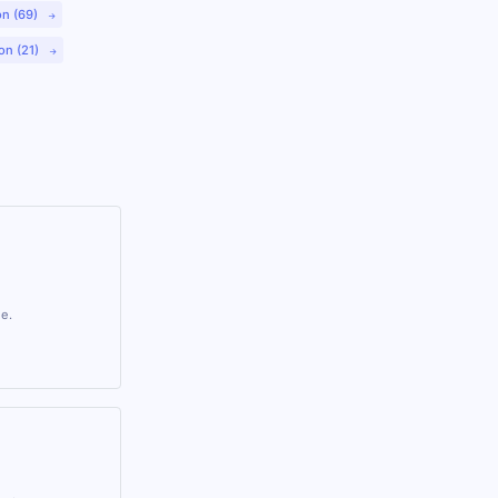
on (69)
on (21)
ie.