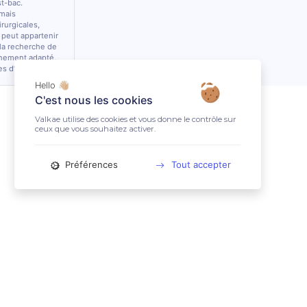
st-bac.
 mais
rurgicales,
 peut appartenir
 la recherche de
nnement adapté.
es d’équidés.
Hello 👋🏼
C'est nous les cookies
Valkae utilise des cookies et vous donne le contrôle sur
ceux que vous souhaitez activer.
Préférences
Tout accepter