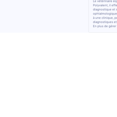
Le vétérinaire é
Polyvalent, il ef
diagnostique et 
ophtalmologiques
à une clinique, p
diagnostiques et
En plus de gérer 