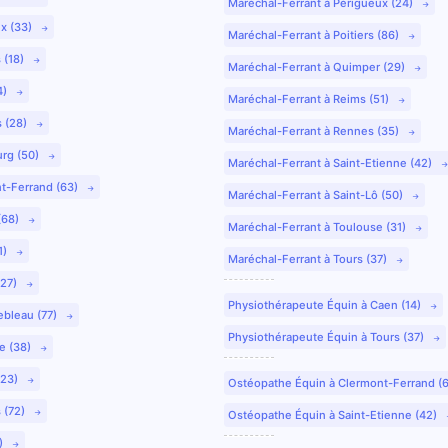
Maréchal-Ferrant à Périgueux (24)
ux (33)
Maréchal-Ferrant à Poitiers (86)
 (18)
Maréchal-Ferrant à Quimper (29)
4)
Maréchal-Ferrant à Reims (51)
s (28)
Maréchal-Ferrant à Rennes (35)
urg (50)
Maréchal-Ferrant à Saint-Etienne (42)
nt-Ferrand (63)
Maréchal-Ferrant à Saint-Lô (50)
(68)
Maréchal-Ferrant à Toulouse (31)
1)
Maréchal-Ferrant à Tours (37)
(27)
Physiothérapeute Équin à Caen (14)
ebleau (77)
Physiothérapeute Équin à Tours (37)
e (38)
(23)
Ostéopathe Équin à Clermont-Ferrand (
 (72)
Ostéopathe Équin à Saint-Etienne (42)
9)