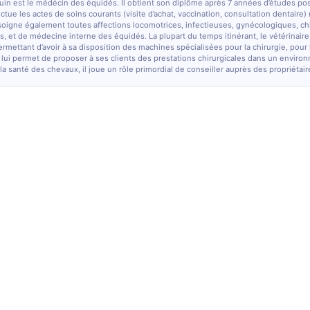
quin est le médécin des équidés. Il obtient son diplôme après 7 années d’études po
fectue les actes de soins courants (visite d’achat, vaccination, consultation dentaire)
soigne également toutes affections locomotrices, infectieuses, gynécologiques, chi
, et de médecine interne des équidés. La plupart du temps itinérant, le vétérinaire
ermettant d’avoir à sa disposition des machines spécialisées pour la chirurgie, pour
 lui permet de proposer à ses clients des prestations chirurgicales dans un enviro
la santé des chevaux, il joue un rôle primordial de conseiller auprès des propriétair