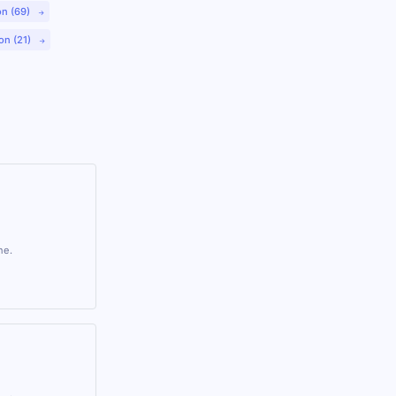
on (69)
on (21)
ne.