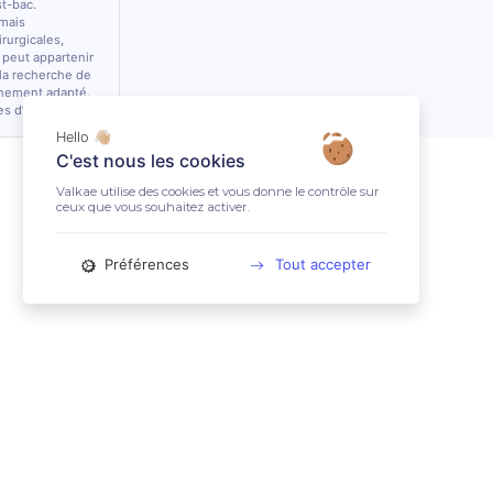
st-bac.
 mais
rurgicales,
 peut appartenir
 la recherche de
nnement adapté.
es d’équidés.
Hello 👋🏼
C'est nous les cookies
Valkae utilise des cookies et vous donne le contrôle sur
ceux que vous souhaitez activer.
Préférences
Tout accepter