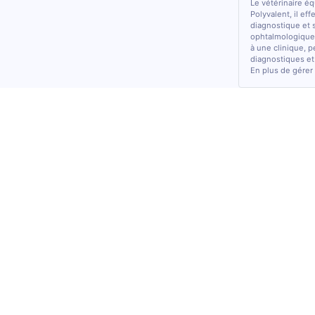
Le vétérinaire é
Polyvalent, il ef
diagnostique et 
ophtalmologiques
à une clinique, p
diagnostiques et
En plus de gérer 