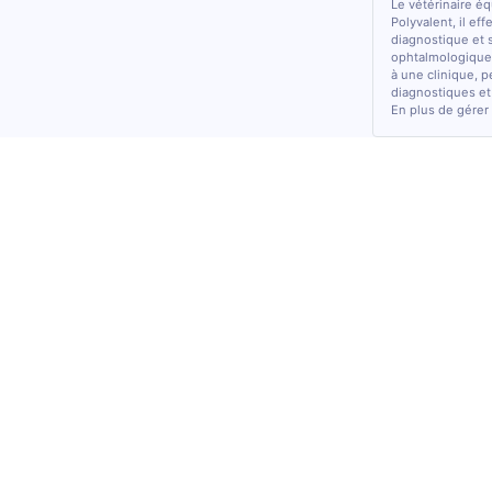
Le vétérinaire é
Polyvalent, il ef
diagnostique et 
ophtalmologiques
à une clinique, p
diagnostiques et
En plus de gérer 