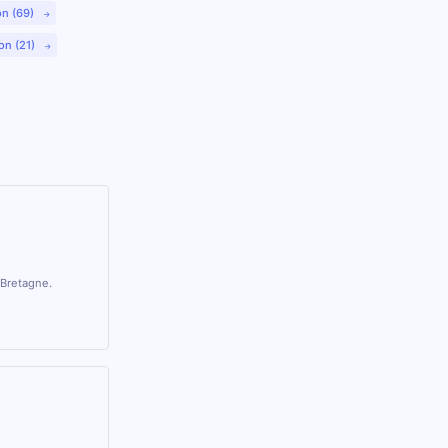
on (69)
on (21)
 Bretagne.