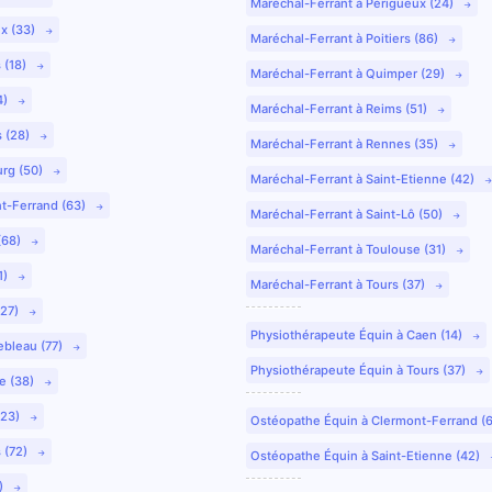
Maréchal-Ferrant à Périgueux (24)
ux (33)
Maréchal-Ferrant à Poitiers (86)
 (18)
Maréchal-Ferrant à Quimper (29)
4)
Maréchal-Ferrant à Reims (51)
s (28)
Maréchal-Ferrant à Rennes (35)
urg (50)
Maréchal-Ferrant à Saint-Etienne (42)
nt-Ferrand (63)
Maréchal-Ferrant à Saint-Lô (50)
(68)
Maréchal-Ferrant à Toulouse (31)
1)
Maréchal-Ferrant à Tours (37)
(27)
Physiothérapeute Équin à Caen (14)
ebleau (77)
Physiothérapeute Équin à Tours (37)
e (38)
(23)
Ostéopathe Équin à Clermont-Ferrand (
 (72)
Ostéopathe Équin à Saint-Etienne (42)
9)