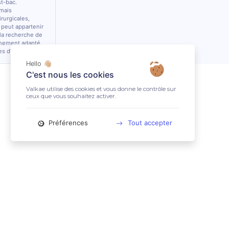
st-bac.
 mais
rurgicales,
 peut appartenir
 la recherche de
nnement adapté.
es d’équidés.
Hello 👋🏼
C'est nous les cookies
Valkae utilise des cookies et vous donne le contrôle sur
ceux que vous souhaitez activer.
Préférences
Tout accepter