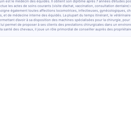
quin est le médécin des équidés. Il obtient son diplôme après 7 années d’études po
fectue les actes de soins courants (visite d’achat, vaccination, consultation dentaire)
soigne également toutes affections locomotrices, infectieuses, gynécologiques, chi
, et de médecine interne des équidés. La plupart du temps itinérant, le vétérinaire
ermettant d’avoir à sa disposition des machines spécialisées pour la chirurgie, pour
 lui permet de proposer à ses clients des prestations chirurgicales dans un enviro
la santé des chevaux, il joue un rôle primordial de conseiller auprès des propriétair