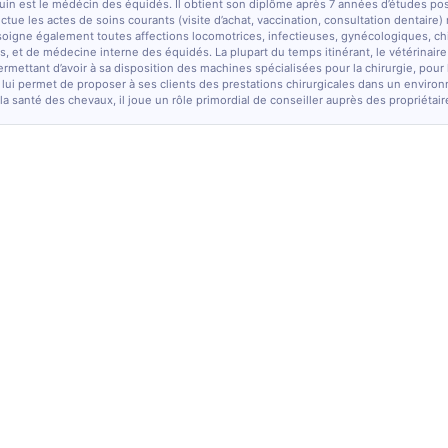
quin est le médécin des équidés. Il obtient son diplôme après 7 années d’études po
fectue les actes de soins courants (visite d’achat, vaccination, consultation dentaire)
soigne également toutes affections locomotrices, infectieuses, gynécologiques, chi
, et de médecine interne des équidés. La plupart du temps itinérant, le vétérinaire
ermettant d’avoir à sa disposition des machines spécialisées pour la chirurgie, pour
 lui permet de proposer à ses clients des prestations chirurgicales dans un enviro
la santé des chevaux, il joue un rôle primordial de conseiller auprès des propriétair