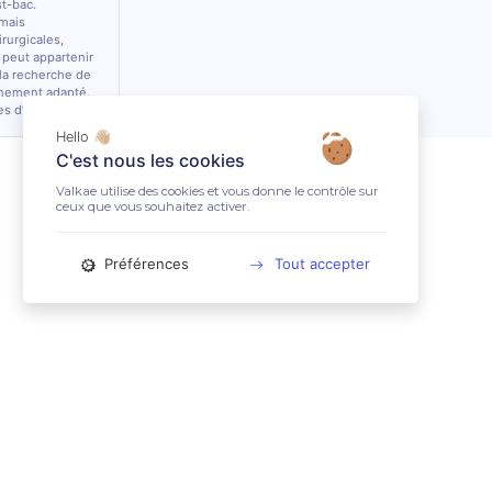
st-bac.
 mais
rurgicales,
 peut appartenir
 la recherche de
nnement adapté.
es d’équidés.
Hello 👋🏼
C'est nous les cookies
Valkae utilise des cookies et vous donne le contrôle sur
ceux que vous souhaitez activer.
Préférences
Tout accepter