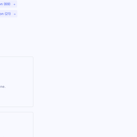
on (69)
on (21)
gne.