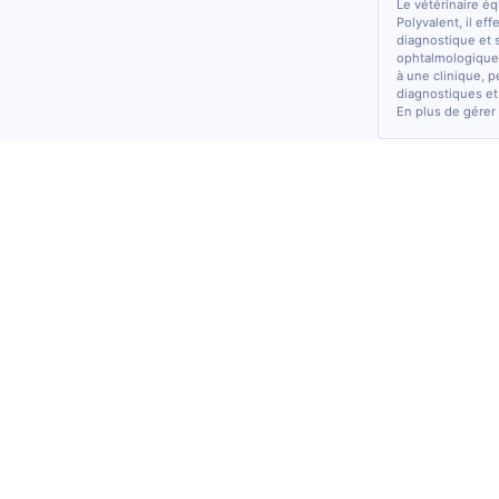
Le vétérinaire é
Polyvalent, il ef
diagnostique et 
ophtalmologiques
à une clinique, p
diagnostiques et
En plus de gérer 