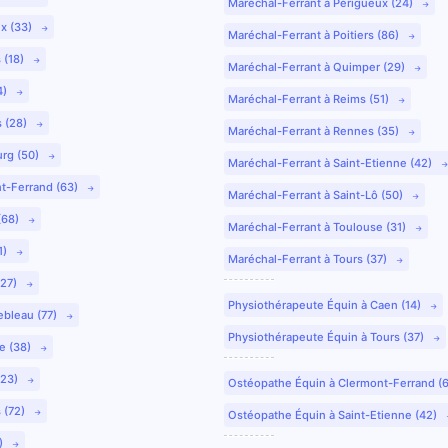
Maréchal-Ferrant à Périgueux (24)
ux (33)
Maréchal-Ferrant à Poitiers (86)
 (18)
Maréchal-Ferrant à Quimper (29)
4)
Maréchal-Ferrant à Reims (51)
s (28)
Maréchal-Ferrant à Rennes (35)
urg (50)
Maréchal-Ferrant à Saint-Etienne (42)
nt-Ferrand (63)
Maréchal-Ferrant à Saint-Lô (50)
(68)
Maréchal-Ferrant à Toulouse (31)
1)
Maréchal-Ferrant à Tours (37)
(27)
Physiothérapeute Équin à Caen (14)
ebleau (77)
Physiothérapeute Équin à Tours (37)
e (38)
(23)
Ostéopathe Équin à Clermont-Ferrand (
 (72)
Ostéopathe Équin à Saint-Etienne (42)
9)