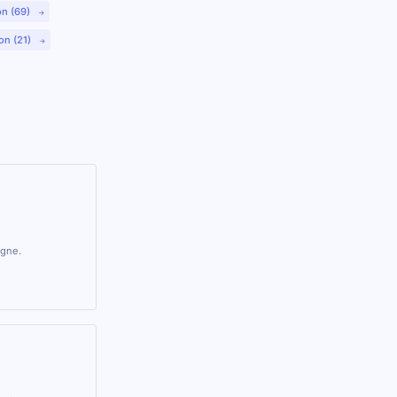
on (69)
on (21)
agne.