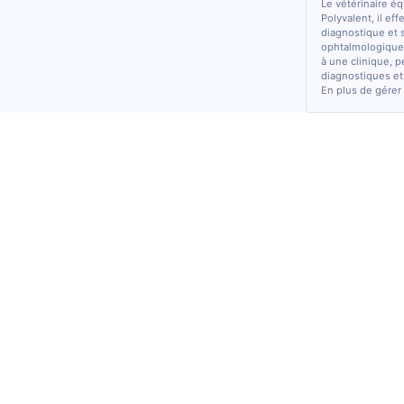
Le vétérinaire é
Polyvalent, il ef
diagnostique et 
ophtalmologiques
à une clinique, p
diagnostiques et
En plus de gérer 