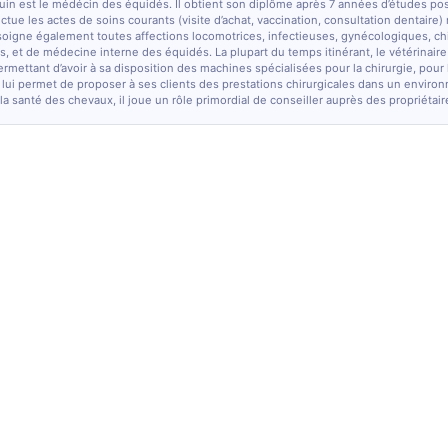
quin est le médécin des équidés. Il obtient son diplôme après 7 années d’études po
fectue les actes de soins courants (visite d’achat, vaccination, consultation dentaire)
soigne également toutes affections locomotrices, infectieuses, gynécologiques, chi
, et de médecine interne des équidés. La plupart du temps itinérant, le vétérinaire
ermettant d’avoir à sa disposition des machines spécialisées pour la chirurgie, pour
 lui permet de proposer à ses clients des prestations chirurgicales dans un enviro
la santé des chevaux, il joue un rôle primordial de conseiller auprès des propriétair