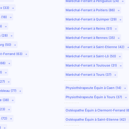
Maréchal-Ferrant à Périgueux (24)
ux (33)
Maréchal-Ferrant à Poitiers (86)
 (18)
Maréchal-Ferrant à Quimper (29)
4)
Maréchal-Ferrant à Reims (51)
s (28)
Maréchal-Ferrant à Rennes (35)
urg (50)
Maréchal-Ferrant à Saint-Etienne (42)
nt-Ferrand (63)
Maréchal-Ferrant à Saint-Lô (50)
(68)
Maréchal-Ferrant à Toulouse (31)
1)
Maréchal-Ferrant à Tours (37)
(27)
Physiothérapeute Équin à Caen (14)
ebleau (77)
Physiothérapeute Équin à Tours (37)
e (38)
(23)
Ostéopathe Équin à Clermont-Ferrand (
 (72)
Ostéopathe Équin à Saint-Etienne (42)
9)