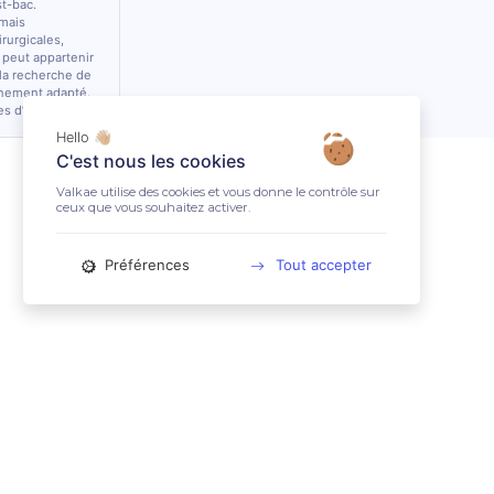
st-bac.
 mais
rurgicales,
 peut appartenir
 la recherche de
nnement adapté.
es d’équidés.
Hello 👋🏼
C'est nous les cookies
Valkae utilise des cookies et vous donne le contrôle sur
ceux que vous souhaitez activer.
Préférences
Tout accepter