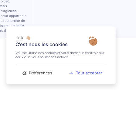
st-bac.
 mais
rurgicales,
 peut appartenir
 la recherche de
nnement adapté.
es d’équidés.
Hello 👋🏼
C'est nous les cookies
Valkae utilise des cookies et vous donne le contrôle sur
ceux que vous souhaitez activer.
Préférences
Tout accepter