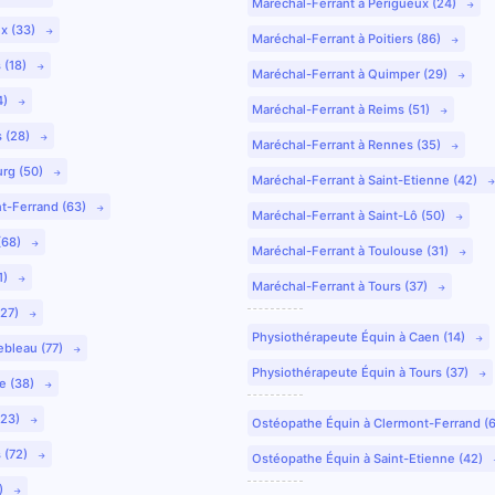
Maréchal-Ferrant à Périgueux (24)
ux (33)
Maréchal-Ferrant à Poitiers (86)
 (18)
Maréchal-Ferrant à Quimper (29)
4)
Maréchal-Ferrant à Reims (51)
s (28)
Maréchal-Ferrant à Rennes (35)
urg (50)
Maréchal-Ferrant à Saint-Etienne (42)
nt-Ferrand (63)
Maréchal-Ferrant à Saint-Lô (50)
(68)
Maréchal-Ferrant à Toulouse (31)
1)
Maréchal-Ferrant à Tours (37)
(27)
Physiothérapeute Équin à Caen (14)
ebleau (77)
Physiothérapeute Équin à Tours (37)
e (38)
(23)
Ostéopathe Équin à Clermont-Ferrand (
 (72)
Ostéopathe Équin à Saint-Etienne (42)
9)