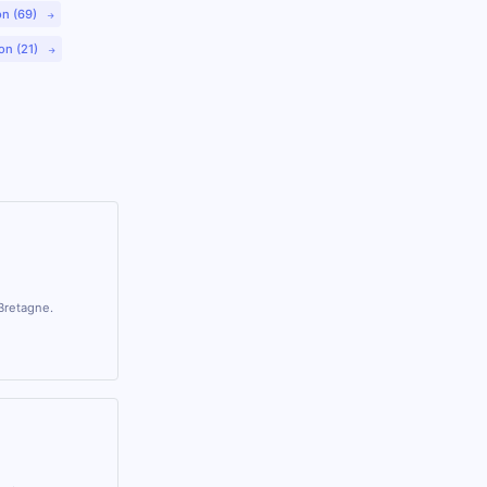
on (69)
on (21)
 Bretagne.