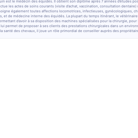
quin est le médécin des équidés. Il obtient son diplôme après 7 années d’études po
fectue les actes de soins courants (visite d’achat, vaccination, consultation dentaire)
soigne également toutes affections locomotrices, infectieuses, gynécologiques, chi
, et de médecine interne des équidés. La plupart du temps itinérant, le vétérinaire
ermettant d’avoir à sa disposition des machines spécialisées pour la chirurgie, pour
 lui permet de proposer à ses clients des prestations chirurgicales dans un enviro
la santé des chevaux, il joue un rôle primordial de conseiller auprès des propriétair