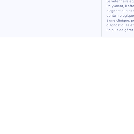
Le vétérinaire é
Polyvalent, il ef
diagnostique et 
ophtalmologiques
à une clinique, p
diagnostiques et
En plus de gérer 