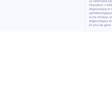
Le vétérinaire é
Polyvalent, il ef
diagnostique et 
ophtalmologiques
à une clinique, p
diagnostiques et
En plus de gérer 