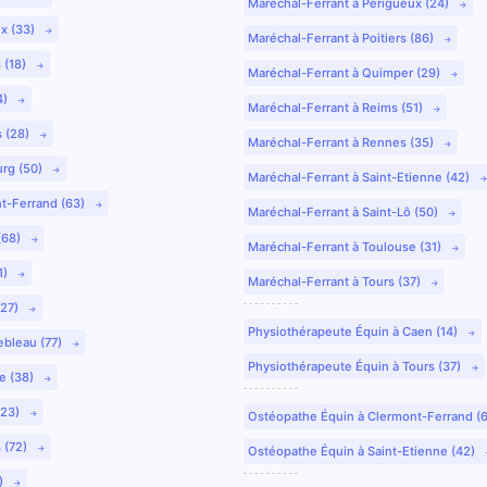
Maréchal-Ferrant à Périgueux (24)
ux (33)
Maréchal-Ferrant à Poitiers (86)
 (18)
Maréchal-Ferrant à Quimper (29)
4)
Maréchal-Ferrant à Reims (51)
s (28)
Maréchal-Ferrant à Rennes (35)
urg (50)
Maréchal-Ferrant à Saint-Etienne (42)
nt-Ferrand (63)
Maréchal-Ferrant à Saint-Lô (50)
(68)
Maréchal-Ferrant à Toulouse (31)
1)
Maréchal-Ferrant à Tours (37)
(27)
Physiothérapeute Équin à Caen (14)
ebleau (77)
Physiothérapeute Équin à Tours (37)
e (38)
(23)
Ostéopathe Équin à Clermont-Ferrand (
 (72)
Ostéopathe Équin à Saint-Etienne (42)
9)