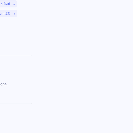
on (69)
on (21)
agne.