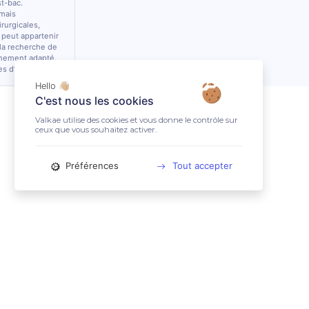
st-bac.
 mais
rurgicales,
 peut appartenir
 la recherche de
nnement adapté.
es d’équidés.
Hello 👋🏼
C'est nous les cookies
Valkae utilise des cookies et vous donne le contrôle sur
ceux que vous souhaitez activer.
Préférences
Tout accepter