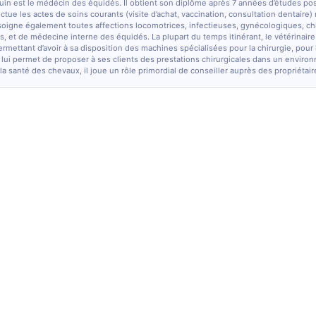
quin est le médécin des équidés. Il obtient son diplôme après 7 années d’études po
fectue les actes de soins courants (visite d’achat, vaccination, consultation dentaire)
soigne également toutes affections locomotrices, infectieuses, gynécologiques, chi
, et de médecine interne des équidés. La plupart du temps itinérant, le vétérinaire
ermettant d’avoir à sa disposition des machines spécialisées pour la chirurgie, pour
 lui permet de proposer à ses clients des prestations chirurgicales dans un enviro
la santé des chevaux, il joue un rôle primordial de conseiller auprès des propriétair