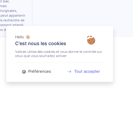
st-bac.
 mais
rurgicales,
 peut appartenir
 la recherche de
nnement adapté.
es d’équidés.
Hello 👋🏼
C'est nous les cookies
Valkae utilise des cookies et vous donne le contrôle sur
ceux que vous souhaitez activer.
Préférences
Tout accepter