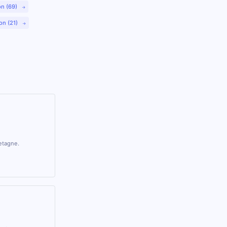
on (69)
on (21)
retagne.