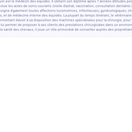
quin est le médécin des équidés. Il obtient son diplôme après 7 années d’études po
fectue les actes de soins courants (visite d’achat, vaccination, consultation dentaire)
soigne également toutes affections locomotrices, infectieuses, gynécologiques, chi
, et de médecine interne des équidés. La plupart du temps itinérant, le vétérinaire
ermettant d’avoir à sa disposition des machines spécialisées pour la chirurgie, pour
 lui permet de proposer à ses clients des prestations chirurgicales dans un enviro
la santé des chevaux, il joue un rôle primordial de conseiller auprès des propriétair