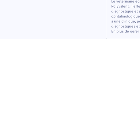
Le vétérinaire é
Polyvalent, il ef
diagnostique et 
ophtalmologiques
à une clinique, p
diagnostiques et
En plus de gérer 