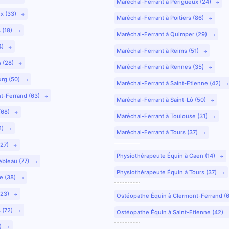
Maréchal-Ferrant à Périgueux (24)
ux (33)
Maréchal-Ferrant à Poitiers (86)
 (18)
Maréchal-Ferrant à Quimper (29)
4)
Maréchal-Ferrant à Reims (51)
s (28)
Maréchal-Ferrant à Rennes (35)
urg (50)
Maréchal-Ferrant à Saint-Etienne (42)
nt-Ferrand (63)
Maréchal-Ferrant à Saint-Lô (50)
(68)
Maréchal-Ferrant à Toulouse (31)
1)
Maréchal-Ferrant à Tours (37)
(27)
Physiothérapeute Équin à Caen (14)
ebleau (77)
Physiothérapeute Équin à Tours (37)
e (38)
(23)
Ostéopathe Équin à Clermont-Ferrand (
 (72)
Ostéopathe Équin à Saint-Etienne (42)
9)