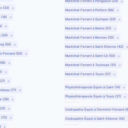
Maréchal-Ferrant à Périgueux (24)
ux (33)
Maréchal-Ferrant à Poitiers (86)
 (18)
Maréchal-Ferrant à Quimper (29)
4)
Maréchal-Ferrant à Reims (51)
s (28)
Maréchal-Ferrant à Rennes (35)
urg (50)
Maréchal-Ferrant à Saint-Etienne (42)
nt-Ferrand (63)
Maréchal-Ferrant à Saint-Lô (50)
(68)
Maréchal-Ferrant à Toulouse (31)
1)
Maréchal-Ferrant à Tours (37)
(27)
Physiothérapeute Équin à Caen (14)
ebleau (77)
Physiothérapeute Équin à Tours (37)
e (38)
(23)
Ostéopathe Équin à Clermont-Ferrand (
 (72)
Ostéopathe Équin à Saint-Etienne (42)
9)