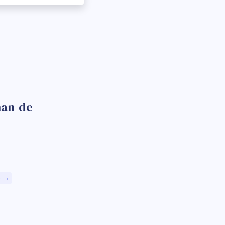
nan-de-
)