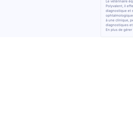
Le vétérinaire é
Polyvalent, il ef
diagnostique et 
ophtalmologiques
à une clinique, p
diagnostiques et
En plus de gérer 