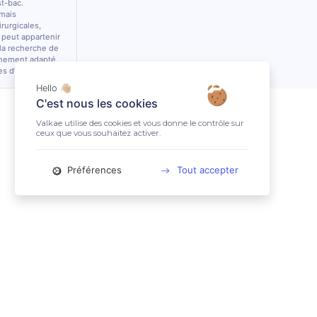
st-bac.
 mais
rurgicales,
 peut appartenir
 la recherche de
nnement adapté.
es d’équidés.
Hello 👋🏼
C'est nous les cookies
Valkae utilise des cookies et vous donne le contrôle sur
ceux que vous souhaitez activer.
Préférences
Tout accepter