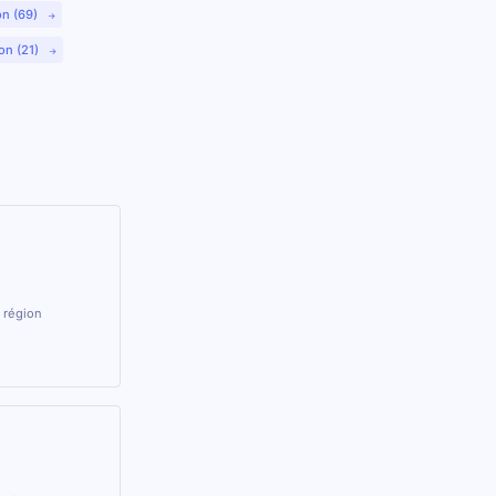
on (69)
on (21)
 région