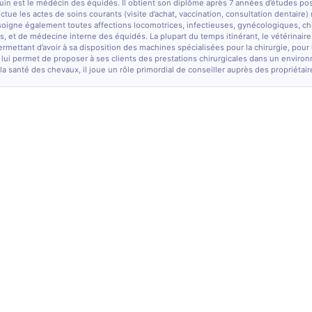
quin est le médécin des équidés. Il obtient son diplôme après 7 années d’études po
fectue les actes de soins courants (visite d’achat, vaccination, consultation dentaire)
soigne également toutes affections locomotrices, infectieuses, gynécologiques, chi
, et de médecine interne des équidés. La plupart du temps itinérant, le vétérinaire
ermettant d’avoir à sa disposition des machines spécialisées pour la chirurgie, pour
 lui permet de proposer à ses clients des prestations chirurgicales dans un enviro
la santé des chevaux, il joue un rôle primordial de conseiller auprès des propriétair