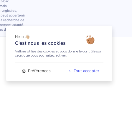
st-bac.
 mais
rurgicales,
 peut appartenir
 la recherche de
nnement adapté.
es d’équidés.
Hello 👋🏼
C'est nous les cookies
Valkae utilise des cookies et vous donne le contrôle sur
ceux que vous souhaitez activer.
Préférences
Tout accepter