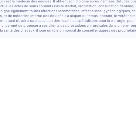
quin est le médécin des équidés. Il obtient son diplôme après 7 années d’études po
fectue les actes de soins courants (visite d’achat, vaccination, consultation dentaire)
soigne également toutes affections locomotrices, infectieuses, gynécologiques, chi
, et de médecine interne des équidés. La plupart du temps itinérant, le vétérinaire
ermettant d’avoir à sa disposition des machines spécialisées pour la chirurgie, pour
 lui permet de proposer à ses clients des prestations chirurgicales dans un enviro
la santé des chevaux, il joue un rôle primordial de conseiller auprès des propriétair