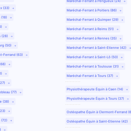
Maréchal-Ferrant à Périgueux (24)
ux (33)
Maréchal-Ferrant à Poitiers (86)
 (18)
Maréchal-Ferrant à Quimper (29)
4)
Maréchal-Ferrant à Reims (51)
s (28)
Maréchal-Ferrant à Rennes (35)
urg (50)
Maréchal-Ferrant à Saint-Etienne (42)
nt-Ferrand (63)
Maréchal-Ferrant à Saint-Lô (50)
(68)
Maréchal-Ferrant à Toulouse (31)
1)
Maréchal-Ferrant à Tours (37)
(27)
Physiothérapeute Équin à Caen (14)
ebleau (77)
Physiothérapeute Équin à Tours (37)
e (38)
(23)
Ostéopathe Équin à Clermont-Ferrand (
 (72)
Ostéopathe Équin à Saint-Etienne (42)
9)