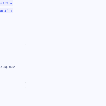
on (69)
on (21)
le-Aquitaine.