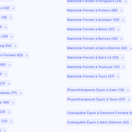
Maréchal-Ferrant à Périgueux (24)
ux (33)
Maréchal-Ferrant à Poitiers (86)
 (18)
Maréchal-Ferrant à Quimper (29)
4)
Maréchal-Ferrant à Reims (51)
s (28)
Maréchal-Ferrant à Rennes (35)
urg (50)
Maréchal-Ferrant à Saint-Etienne (42)
nt-Ferrand (63)
Maréchal-Ferrant à Saint-Lô (50)
(68)
Maréchal-Ferrant à Toulouse (31)
1)
Maréchal-Ferrant à Tours (37)
(27)
Physiothérapeute Équin à Caen (14)
ebleau (77)
Physiothérapeute Équin à Tours (37)
e (38)
(23)
Ostéopathe Équin à Clermont-Ferrand (
 (72)
Ostéopathe Équin à Saint-Etienne (42)
9)