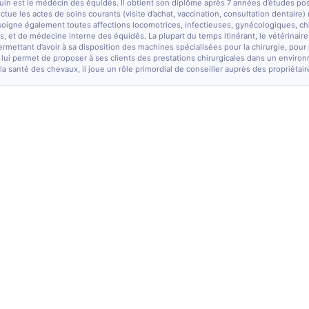
quin est le médécin des équidés. Il obtient son diplôme après 7 années d’études po
fectue les actes de soins courants (visite d’achat, vaccination, consultation dentaire)
soigne également toutes affections locomotrices, infectieuses, gynécologiques, chi
, et de médecine interne des équidés. La plupart du temps itinérant, le vétérinaire
ermettant d’avoir à sa disposition des machines spécialisées pour la chirurgie, pour
 lui permet de proposer à ses clients des prestations chirurgicales dans un enviro
la santé des chevaux, il joue un rôle primordial de conseiller auprès des propriétair