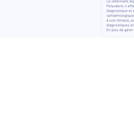
Le vétérinaire é
Polyvalent, il ef
diagnostique et 
ophtalmologiques
à une clinique, p
diagnostiques et
En plus de gérer 