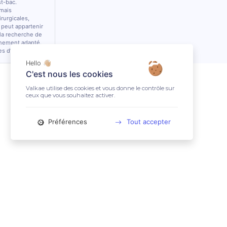
st-bac.
 mais
rurgicales,
 peut appartenir
 la recherche de
nnement adapté.
es d’équidés.
Hello 👋🏼
C'est nous les cookies
Valkae utilise des cookies et vous donne le contrôle sur
ceux que vous souhaitez activer.
Préférences
Tout accepter