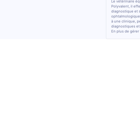
Le vétérinaire é
Polyvalent, il ef
diagnostique et 
ophtalmologiques
à une clinique, p
diagnostiques et
En plus de gérer 