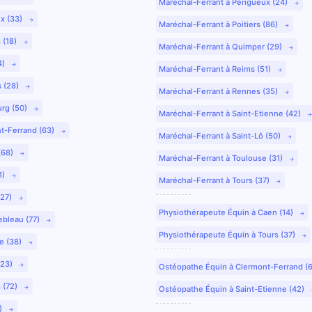
Maréchal-Ferrant à Périgueux (24)
ux (33)
Maréchal-Ferrant à Poitiers (86)
 (18)
Maréchal-Ferrant à Quimper (29)
4)
Maréchal-Ferrant à Reims (51)
s (28)
Maréchal-Ferrant à Rennes (35)
urg (50)
Maréchal-Ferrant à Saint-Etienne (42)
nt-Ferrand (63)
Maréchal-Ferrant à Saint-Lô (50)
(68)
Maréchal-Ferrant à Toulouse (31)
1)
Maréchal-Ferrant à Tours (37)
(27)
Physiothérapeute Équin à Caen (14)
ebleau (77)
Physiothérapeute Équin à Tours (37)
e (38)
(23)
Ostéopathe Équin à Clermont-Ferrand (
 (72)
Ostéopathe Équin à Saint-Etienne (42)
9)