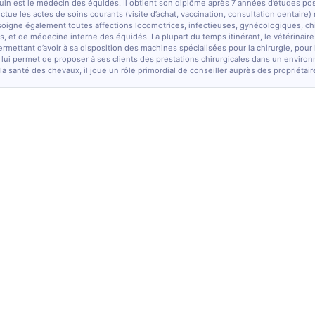
quin est le médécin des équidés. Il obtient son diplôme après 7 années d’études po
fectue les actes de soins courants (visite d’achat, vaccination, consultation dentaire)
soigne également toutes affections locomotrices, infectieuses, gynécologiques, chi
, et de médecine interne des équidés. La plupart du temps itinérant, le vétérinaire
ermettant d’avoir à sa disposition des machines spécialisées pour la chirurgie, pour
 lui permet de proposer à ses clients des prestations chirurgicales dans un enviro
la santé des chevaux, il joue un rôle primordial de conseiller auprès des propriétair