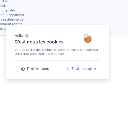
st-bac.
 mais
rurgicales,
 peut appartenir
 la recherche de
nnement adapté.
es d’équidés.
Hello 👋🏼
C'est nous les cookies
Valkae utilise des cookies et vous donne le contrôle sur
ceux que vous souhaitez activer.
Préférences
Tout accepter