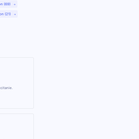
on (69)
on (21)
citanie.