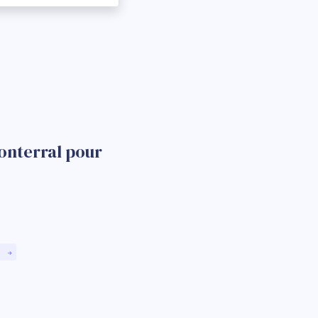
onterral pour
)