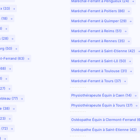
Maréchal-Ferrant à Périgueux (24)
ux (33)
Maréchal-Ferrant à Poitiers (86)
 (18)
Maréchal-Ferrant à Quimper (29)
4)
Maréchal-Ferrant à Reims (51)
s (28)
Maréchal-Ferrant à Rennes (35)
urg (50)
Maréchal-Ferrant à Saint-Etienne (42)
nt-Ferrand (63)
Maréchal-Ferrant à Saint-Lô (50)
(68)
Maréchal-Ferrant à Toulouse (31)
1)
Maréchal-Ferrant à Tours (37)
(27)
Physiothérapeute Équin à Caen (14)
ebleau (77)
Physiothérapeute Équin à Tours (37)
e (38)
(23)
Ostéopathe Équin à Clermont-Ferrand (
 (72)
Ostéopathe Équin à Saint-Etienne (42)
9)