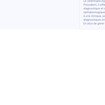
Le vétérinaire é
Polyvalent, il ef
diagnostique et 
ophtalmologiques
à une clinique, p
diagnostiques et
En plus de gérer 