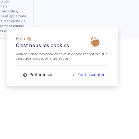
st-bac.
 mais
rurgicales,
 peut appartenir
 la recherche de
nnement adapté.
es d’équidés.
Hello 👋🏼
C'est nous les cookies
Valkae utilise des cookies et vous donne le contrôle sur
ceux que vous souhaitez activer.
Préférences
Tout accepter