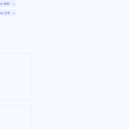
on (69)
on (21)
.