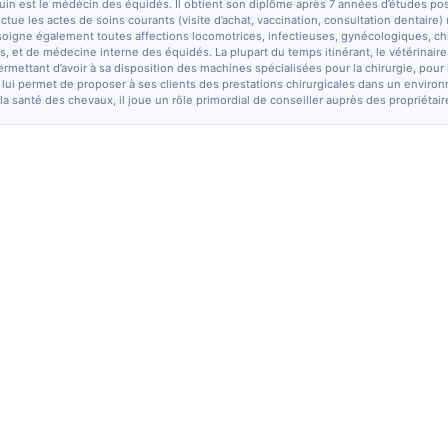
quin est le médécin des équidés. Il obtient son diplôme après 7 années d’études po
fectue les actes de soins courants (visite d’achat, vaccination, consultation dentaire)
soigne également toutes affections locomotrices, infectieuses, gynécologiques, chi
, et de médecine interne des équidés. La plupart du temps itinérant, le vétérinaire
ermettant d’avoir à sa disposition des machines spécialisées pour la chirurgie, pour
 lui permet de proposer à ses clients des prestations chirurgicales dans un enviro
la santé des chevaux, il joue un rôle primordial de conseiller auprès des propriétair