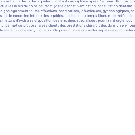
quin est le médécin des équidés. Il obtient son diplôme après 7 années d’études po
fectue les actes de soins courants (visite d’achat, vaccination, consultation dentaire)
soigne également toutes affections locomotrices, infectieuses, gynécologiques, chi
, et de médecine interne des équidés. La plupart du temps itinérant, le vétérinaire
ermettant d’avoir à sa disposition des machines spécialisées pour la chirurgie, pour
 lui permet de proposer à ses clients des prestations chirurgicales dans un enviro
la santé des chevaux, il joue un rôle primordial de conseiller auprès des propriétair