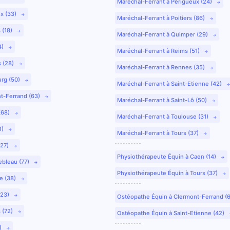
Maréchal-Ferrant à Périgueux (24)
ux (33)
Maréchal-Ferrant à Poitiers (86)
 (18)
Maréchal-Ferrant à Quimper (29)
4)
Maréchal-Ferrant à Reims (51)
s (28)
Maréchal-Ferrant à Rennes (35)
urg (50)
Maréchal-Ferrant à Saint-Etienne (42)
nt-Ferrand (63)
Maréchal-Ferrant à Saint-Lô (50)
(68)
Maréchal-Ferrant à Toulouse (31)
1)
Maréchal-Ferrant à Tours (37)
(27)
Physiothérapeute Équin à Caen (14)
ebleau (77)
Physiothérapeute Équin à Tours (37)
e (38)
(23)
Ostéopathe Équin à Clermont-Ferrand (
 (72)
Ostéopathe Équin à Saint-Etienne (42)
9)