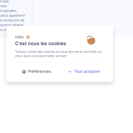
st-bac.
 mais
rurgicales,
 peut appartenir
 la recherche de
nnement adapté.
es d’équidés.
Hello 👋🏼
C'est nous les cookies
Valkae utilise des cookies et vous donne le contrôle sur
ceux que vous souhaitez activer.
Préférences
Tout accepter