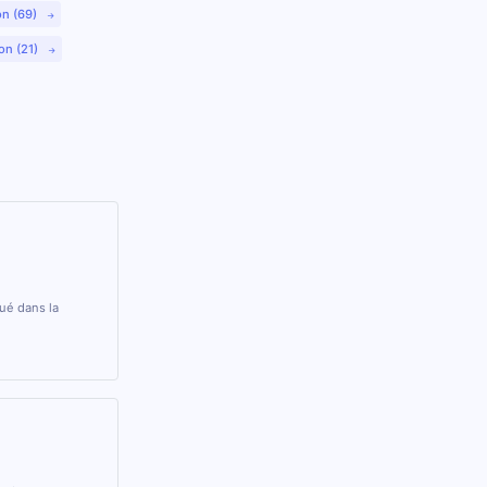
on (69)
on (21)
ué dans la