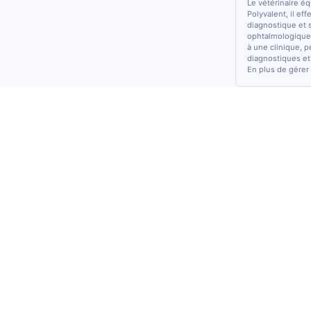
Le vétérinaire é
Polyvalent, il ef
diagnostique et 
ophtalmologiques
à une clinique, p
diagnostiques et
En plus de gérer 