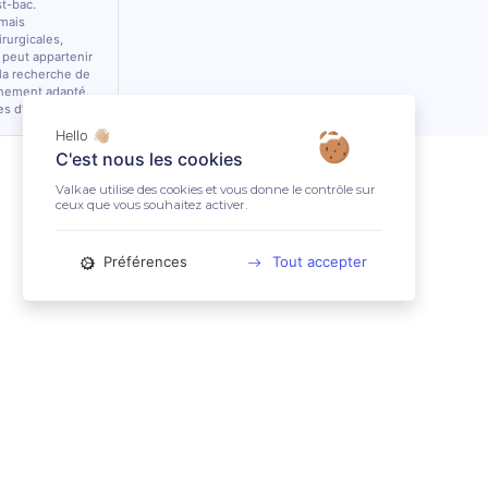
st-bac.
 mais
rurgicales,
 peut appartenir
 la recherche de
nnement adapté.
es d’équidés.
Hello 👋🏼
C'est nous les cookies
Valkae utilise des cookies et vous donne le contrôle sur
ceux que vous souhaitez activer.
Préférences
Tout accepter