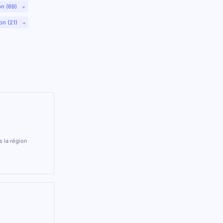
on (69)
on (21)
 la région