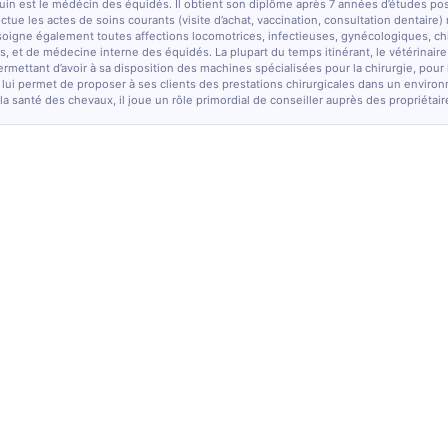
quin est le médécin des équidés. Il obtient son diplôme après 7 années d’études po
fectue les actes de soins courants (visite d’achat, vaccination, consultation dentaire)
soigne également toutes affections locomotrices, infectieuses, gynécologiques, chi
, et de médecine interne des équidés. La plupart du temps itinérant, le vétérinaire
ermettant d’avoir à sa disposition des machines spécialisées pour la chirurgie, pour
 lui permet de proposer à ses clients des prestations chirurgicales dans un enviro
la santé des chevaux, il joue un rôle primordial de conseiller auprès des propriétair