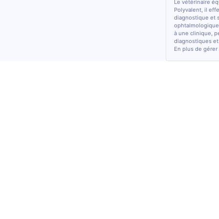
Le vétérinaire é
Polyvalent, il ef
diagnostique et 
ophtalmologiques
à une clinique, p
diagnostiques et
En plus de gérer 