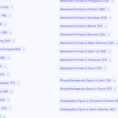
Maréchal-Ferrant à Périgueux (24)
ux (33)
Maréchal-Ferrant à Poitiers (86)
 (18)
Maréchal-Ferrant à Quimper (29)
4)
Maréchal-Ferrant à Reims (51)
s (28)
Maréchal-Ferrant à Rennes (35)
urg (50)
Maréchal-Ferrant à Saint-Etienne (42)
nt-Ferrand (63)
Maréchal-Ferrant à Saint-Lô (50)
(68)
Maréchal-Ferrant à Toulouse (31)
1)
Maréchal-Ferrant à Tours (37)
(27)
Physiothérapeute Équin à Caen (14)
ebleau (77)
Physiothérapeute Équin à Tours (37)
e (38)
(23)
Ostéopathe Équin à Clermont-Ferrand (
 (72)
Ostéopathe Équin à Saint-Etienne (42)
9)