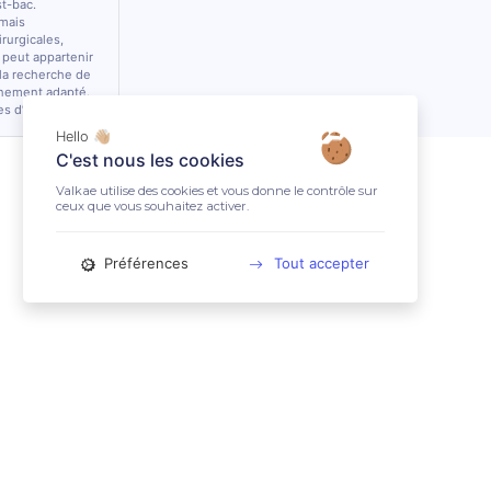
st-bac.
 mais
rurgicales,
 peut appartenir
 la recherche de
nnement adapté.
es d’équidés.
Hello 👋🏼
C'est nous les cookies
Valkae utilise des cookies et vous donne le contrôle sur
ceux que vous souhaitez activer.
Préférences
Tout accepter