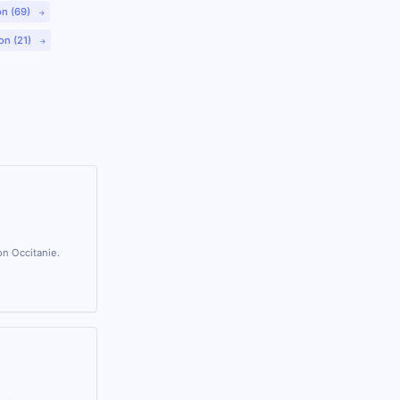
on (69)
on (21)
on Occitanie.