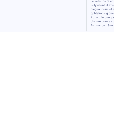
Le vétérinaire é
Polyvalent, il ef
diagnostique et 
ophtalmologiques
à une clinique, p
diagnostiques et
En plus de gérer 