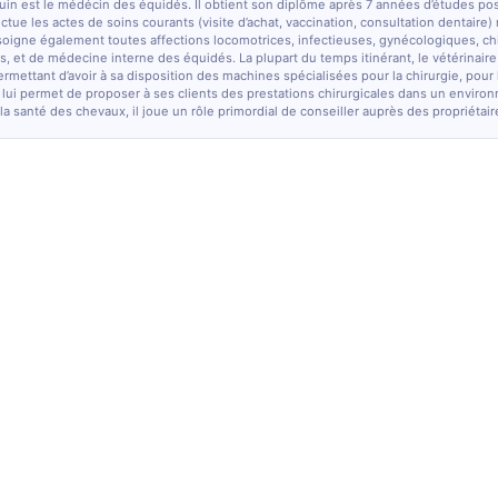
quin est le médécin des équidés. Il obtient son diplôme après 7 années d’études po
fectue les actes de soins courants (visite d’achat, vaccination, consultation dentaire)
soigne également toutes affections locomotrices, infectieuses, gynécologiques, chi
, et de médecine interne des équidés. La plupart du temps itinérant, le vétérinaire
ermettant d’avoir à sa disposition des machines spécialisées pour la chirurgie, pour
 lui permet de proposer à ses clients des prestations chirurgicales dans un enviro
la santé des chevaux, il joue un rôle primordial de conseiller auprès des propriétair