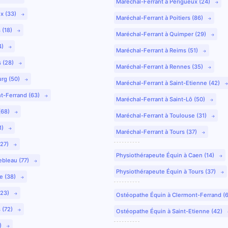
Maréchal-Ferrant à Périgueux (24)
ux (33)
Maréchal-Ferrant à Poitiers (86)
 (18)
Maréchal-Ferrant à Quimper (29)
4)
Maréchal-Ferrant à Reims (51)
s (28)
Maréchal-Ferrant à Rennes (35)
urg (50)
Maréchal-Ferrant à Saint-Etienne (42)
nt-Ferrand (63)
Maréchal-Ferrant à Saint-Lô (50)
(68)
Maréchal-Ferrant à Toulouse (31)
1)
Maréchal-Ferrant à Tours (37)
(27)
Physiothérapeute Équin à Caen (14)
ebleau (77)
Physiothérapeute Équin à Tours (37)
e (38)
(23)
Ostéopathe Équin à Clermont-Ferrand (
 (72)
Ostéopathe Équin à Saint-Etienne (42)
9)