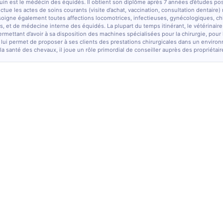
quin est le médécin des équidés. Il obtient son diplôme après 7 années d’études po
fectue les actes de soins courants (visite d’achat, vaccination, consultation dentaire)
soigne également toutes affections locomotrices, infectieuses, gynécologiques, chi
, et de médecine interne des équidés. La plupart du temps itinérant, le vétérinaire
ermettant d’avoir à sa disposition des machines spécialisées pour la chirurgie, pour
 lui permet de proposer à ses clients des prestations chirurgicales dans un enviro
la santé des chevaux, il joue un rôle primordial de conseiller auprès des propriétair