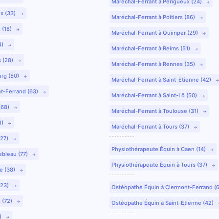
Maréchal-Ferrant à Périgueux (24)
ux (33)
Maréchal-Ferrant à Poitiers (86)
 (18)
Maréchal-Ferrant à Quimper (29)
4)
Maréchal-Ferrant à Reims (51)
s (28)
Maréchal-Ferrant à Rennes (35)
urg (50)
Maréchal-Ferrant à Saint-Etienne (42)
nt-Ferrand (63)
Maréchal-Ferrant à Saint-Lô (50)
(68)
Maréchal-Ferrant à Toulouse (31)
1)
Maréchal-Ferrant à Tours (37)
(27)
Physiothérapeute Équin à Caen (14)
ebleau (77)
Physiothérapeute Équin à Tours (37)
e (38)
(23)
Ostéopathe Équin à Clermont-Ferrand (
 (72)
Ostéopathe Équin à Saint-Etienne (42)
9)