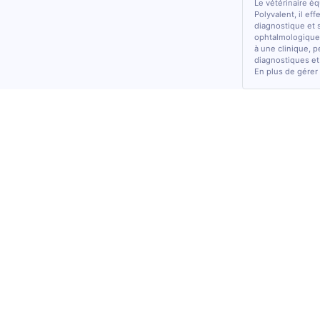
Le vétérinaire é
Polyvalent, il ef
diagnostique et 
ophtalmologiques
à une clinique, p
diagnostiques et
En plus de gérer 