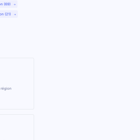
on (69)
on (21)
 région