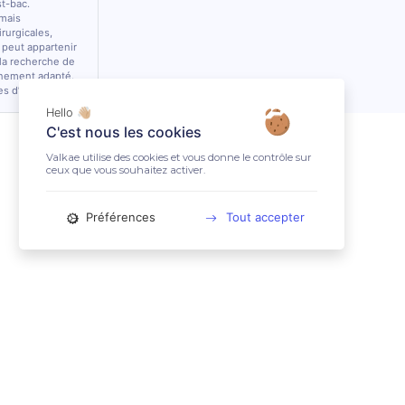
st-bac.
 mais
rurgicales,
 peut appartenir
 la recherche de
nnement adapté.
es d’équidés.
Hello 👋🏼
C'est nous les cookies
Valkae utilise des cookies et vous donne le contrôle sur
ceux que vous souhaitez activer.
Préférences
Tout accepter