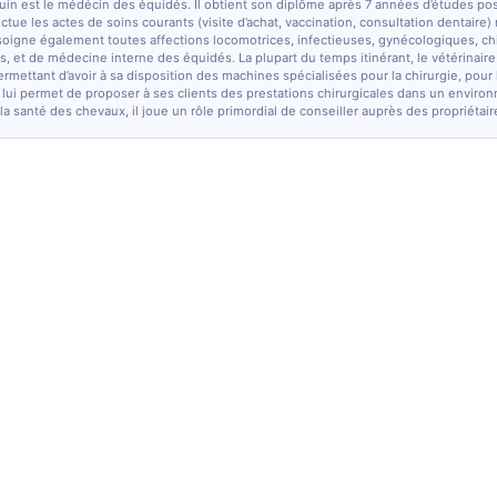
quin est le médécin des équidés. Il obtient son diplôme après 7 années d’études po
fectue les actes de soins courants (visite d’achat, vaccination, consultation dentaire)
soigne également toutes affections locomotrices, infectieuses, gynécologiques, chi
, et de médecine interne des équidés. La plupart du temps itinérant, le vétérinaire
ermettant d’avoir à sa disposition des machines spécialisées pour la chirurgie, pour
 lui permet de proposer à ses clients des prestations chirurgicales dans un enviro
la santé des chevaux, il joue un rôle primordial de conseiller auprès des propriétair