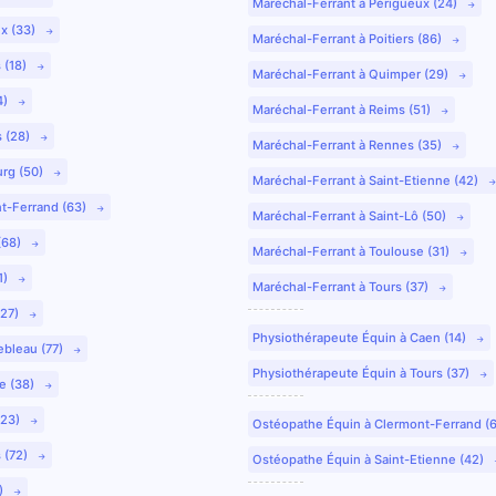
Maréchal-Ferrant à Périgueux (24)
ux (33)
Maréchal-Ferrant à Poitiers (86)
 (18)
Maréchal-Ferrant à Quimper (29)
4)
Maréchal-Ferrant à Reims (51)
s (28)
Maréchal-Ferrant à Rennes (35)
urg (50)
Maréchal-Ferrant à Saint-Etienne (42)
nt-Ferrand (63)
Maréchal-Ferrant à Saint-Lô (50)
(68)
Maréchal-Ferrant à Toulouse (31)
1)
Maréchal-Ferrant à Tours (37)
(27)
Physiothérapeute Équin à Caen (14)
ebleau (77)
Physiothérapeute Équin à Tours (37)
e (38)
(23)
Ostéopathe Équin à Clermont-Ferrand (
 (72)
Ostéopathe Équin à Saint-Etienne (42)
9)