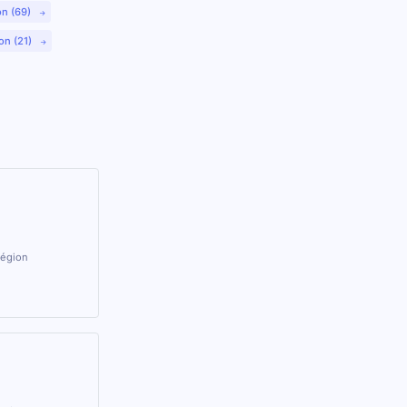
on (69)
on (21)
région