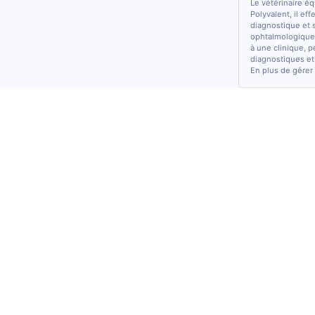
Le vétérinaire é
Polyvalent, il ef
diagnostique et 
ophtalmologiques
à une clinique, p
diagnostiques et
En plus de gérer 