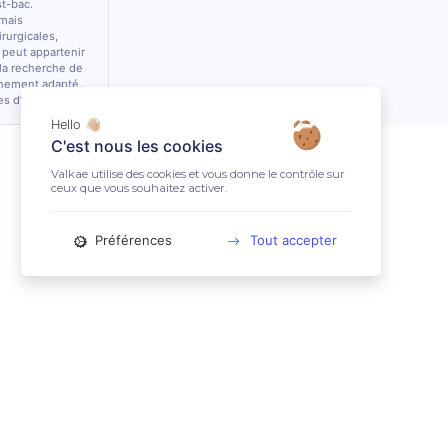
st-bac.
 mais
rurgicales,
 peut appartenir
 la recherche de
nnement adapté.
es d’équidés.
Hello 👋🏼
C'est nous les cookies
Valkae utilise des cookies et vous donne le contrôle sur
ceux que vous souhaitez activer.
Préférences
Tout accepter