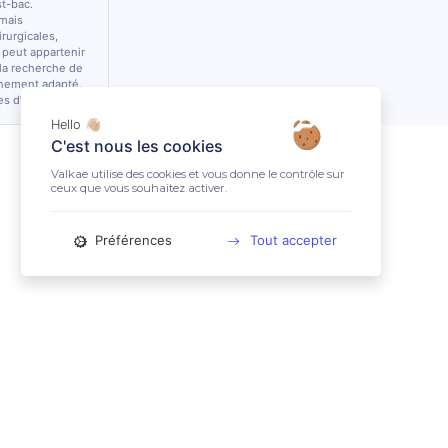
st-bac.
 mais
rurgicales,
 peut appartenir
 la recherche de
nnement adapté.
es d’équidés.
Hello 👋🏼
C'est nous les cookies
Valkae utilise des cookies et vous donne le contrôle sur
ceux que vous souhaitez activer.
Préférences
Tout accepter