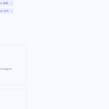
on (69)
on (21)
la région