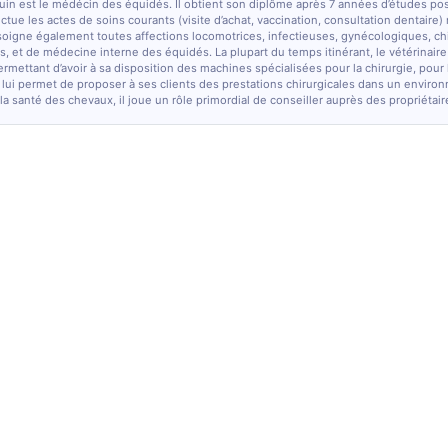
quin est le médécin des équidés. Il obtient son diplôme après 7 années d’études po
fectue les actes de soins courants (visite d’achat, vaccination, consultation dentaire)
soigne également toutes affections locomotrices, infectieuses, gynécologiques, chi
, et de médecine interne des équidés. La plupart du temps itinérant, le vétérinaire
ermettant d’avoir à sa disposition des machines spécialisées pour la chirurgie, pour
 lui permet de proposer à ses clients des prestations chirurgicales dans un enviro
la santé des chevaux, il joue un rôle primordial de conseiller auprès des propriétair