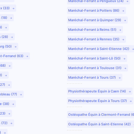
Maréchal-Ferrant à Périgueux (24)
ux (33)
Maréchal-Ferrant à Poitiers (86)
 (18)
Maréchal-Ferrant à Quimper (29)
4)
Maréchal-Ferrant à Reims (51)
s (28)
Maréchal-Ferrant à Rennes (35)
urg (50)
Maréchal-Ferrant à Saint-Etienne (42)
nt-Ferrand (63)
Maréchal-Ferrant à Saint-Lô (50)
(68)
Maréchal-Ferrant à Toulouse (31)
1)
Maréchal-Ferrant à Tours (37)
(27)
Physiothérapeute Équin à Caen (14)
ebleau (77)
Physiothérapeute Équin à Tours (37)
e (38)
(23)
Ostéopathe Équin à Clermont-Ferrand (
 (72)
Ostéopathe Équin à Saint-Etienne (42)
9)