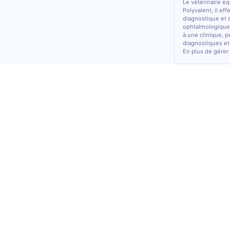
Le vétérinaire é
Polyvalent, il ef
diagnostique et 
ophtalmologiques
à une clinique, p
diagnostiques et
En plus de gérer 