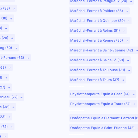
Maréchal-Ferrant à Périgueux (24)
ux (33)
Maréchal-Ferrant à Poitiers (86)
 (18)
Maréchal-Ferrant à Quimper (29)
4)
Maréchal-Ferrant à Reims (51)
s (28)
Maréchal-Ferrant à Rennes (35)
urg (50)
Maréchal-Ferrant à Saint-Etienne (42)
nt-Ferrand (63)
Maréchal-Ferrant à Saint-Lô (50)
(68)
Maréchal-Ferrant à Toulouse (31)
1)
Maréchal-Ferrant à Tours (37)
(27)
Physiothérapeute Équin à Caen (14)
ebleau (77)
Physiothérapeute Équin à Tours (37)
e (38)
(23)
Ostéopathe Équin à Clermont-Ferrand (
 (72)
Ostéopathe Équin à Saint-Etienne (42)
9)