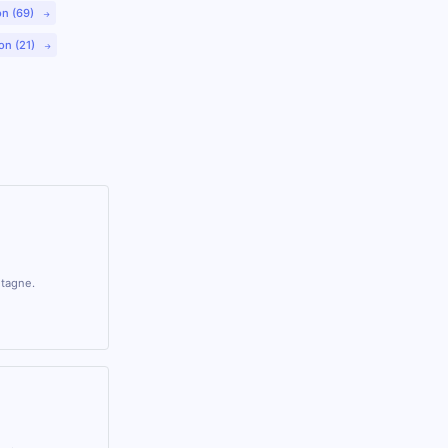
on (69)
on (21)
etagne.