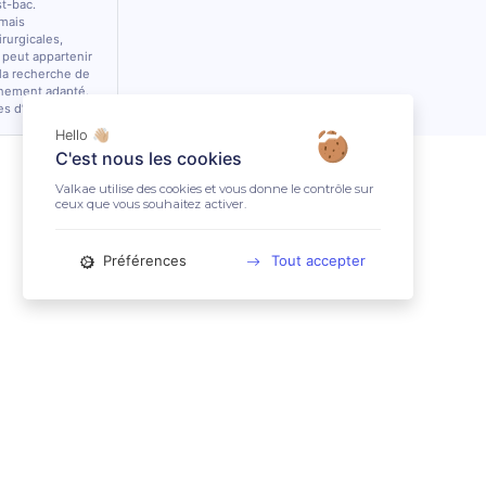
st-bac.
 mais
rurgicales,
 peut appartenir
 la recherche de
nnement adapté.
es d’équidés.
Hello 👋🏼
C'est nous les cookies
Valkae utilise des cookies et vous donne le contrôle sur
ceux que vous souhaitez activer.
Préférences
Tout accepter