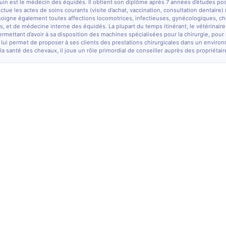
quin est le médécin des équidés. Il obtient son diplôme après 7 années d’études po
fectue les actes de soins courants (visite d’achat, vaccination, consultation dentaire)
soigne également toutes affections locomotrices, infectieuses, gynécologiques, chi
, et de médecine interne des équidés. La plupart du temps itinérant, le vétérinaire
ermettant d’avoir à sa disposition des machines spécialisées pour la chirurgie, pour
 lui permet de proposer à ses clients des prestations chirurgicales dans un enviro
la santé des chevaux, il joue un rôle primordial de conseiller auprès des propriétair