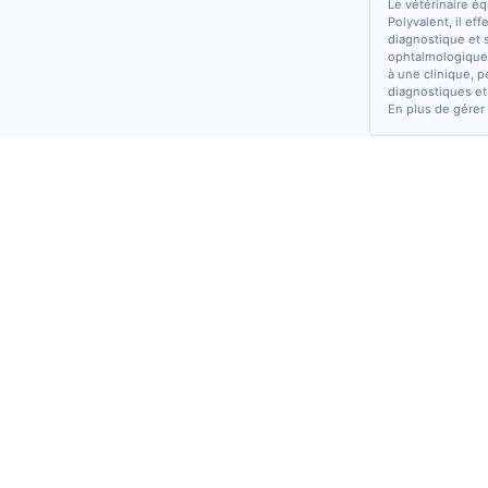
Le vétérinaire é
Polyvalent, il ef
diagnostique et 
ophtalmologiques
à une clinique, p
diagnostiques et
En plus de gérer 