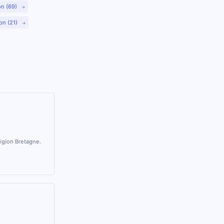
on (69)
on (21)
région Bretagne.