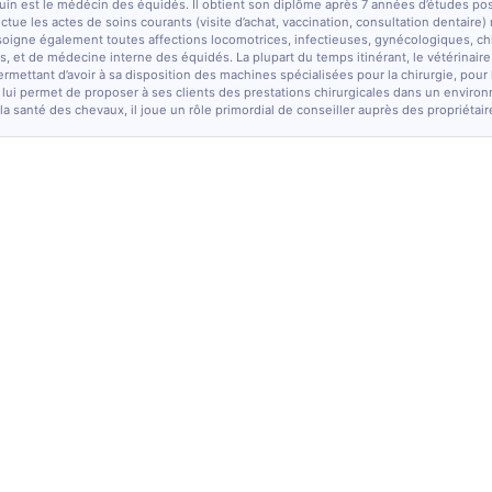
quin est le médécin des équidés. Il obtient son diplôme après 7 années d’études po
fectue les actes de soins courants (visite d’achat, vaccination, consultation dentaire)
soigne également toutes affections locomotrices, infectieuses, gynécologiques, chi
, et de médecine interne des équidés. La plupart du temps itinérant, le vétérinaire
ermettant d’avoir à sa disposition des machines spécialisées pour la chirurgie, pour
 lui permet de proposer à ses clients des prestations chirurgicales dans un enviro
la santé des chevaux, il joue un rôle primordial de conseiller auprès des propriétair