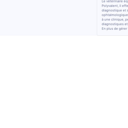
Le vétérinaire é
Polyvalent, il ef
diagnostique et 
ophtalmologiques
à une clinique, p
diagnostiques et
En plus de gérer 