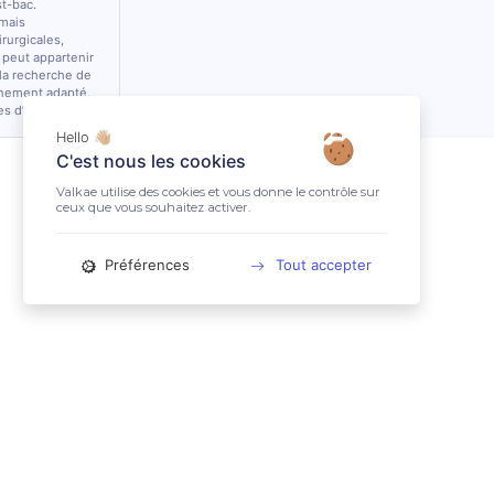
st-bac.
 mais
rurgicales,
 peut appartenir
 la recherche de
nnement adapté.
es d’équidés.
Hello 👋🏼
C'est nous les cookies
Valkae utilise des cookies et vous donne le contrôle sur
ceux que vous souhaitez activer.
Préférences
Tout accepter