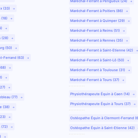
Maréchal-Ferrant à Périgueux (24)
ux (33)
Maréchal-Ferrant à Poitiers (86)
 (18)
Maréchal-Ferrant à Quimper (29)
4)
Maréchal-Ferrant à Reims (51)
s (28)
Maréchal-Ferrant à Rennes (35)
urg (50)
Maréchal-Ferrant à Saint-Etienne (42)
nt-Ferrand (63)
Maréchal-Ferrant à Saint-Lô (50)
(68)
Maréchal-Ferrant à Toulouse (31)
1)
Maréchal-Ferrant à Tours (37)
(27)
Physiothérapeute Équin à Caen (14)
ebleau (77)
Physiothérapeute Équin à Tours (37)
e (38)
(23)
Ostéopathe Équin à Clermont-Ferrand (
 (72)
Ostéopathe Équin à Saint-Etienne (42)
9)