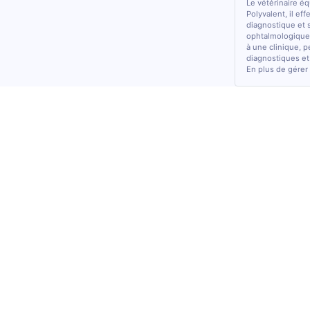
Le vétérinaire é
Polyvalent, il ef
diagnostique et 
ophtalmologiques
à une clinique, p
diagnostiques et
En plus de gérer 