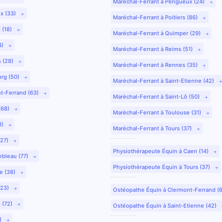
Maréchal-Ferrant à Périgueux (24)
ux (33)
Maréchal-Ferrant à Poitiers (86)
 (18)
Maréchal-Ferrant à Quimper (29)
4)
Maréchal-Ferrant à Reims (51)
s (28)
Maréchal-Ferrant à Rennes (35)
urg (50)
Maréchal-Ferrant à Saint-Etienne (42)
nt-Ferrand (63)
Maréchal-Ferrant à Saint-Lô (50)
(68)
Maréchal-Ferrant à Toulouse (31)
1)
Maréchal-Ferrant à Tours (37)
(27)
Physiothérapeute Équin à Caen (14)
ebleau (77)
Physiothérapeute Équin à Tours (37)
e (38)
(23)
Ostéopathe Équin à Clermont-Ferrand (
 (72)
Ostéopathe Équin à Saint-Etienne (42)
9)