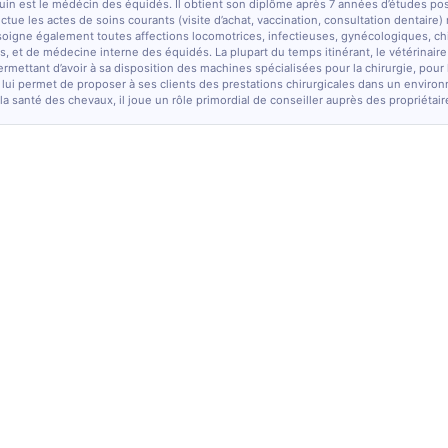
quin est le médécin des équidés. Il obtient son diplôme après 7 années d’études po
fectue les actes de soins courants (visite d’achat, vaccination, consultation dentaire)
soigne également toutes affections locomotrices, infectieuses, gynécologiques, chi
, et de médecine interne des équidés. La plupart du temps itinérant, le vétérinaire
ermettant d’avoir à sa disposition des machines spécialisées pour la chirurgie, pour
 lui permet de proposer à ses clients des prestations chirurgicales dans un enviro
la santé des chevaux, il joue un rôle primordial de conseiller auprès des propriétair