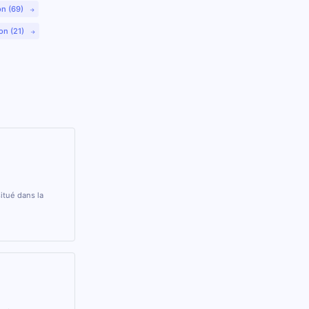
on (69)
on (21)
itué dans la