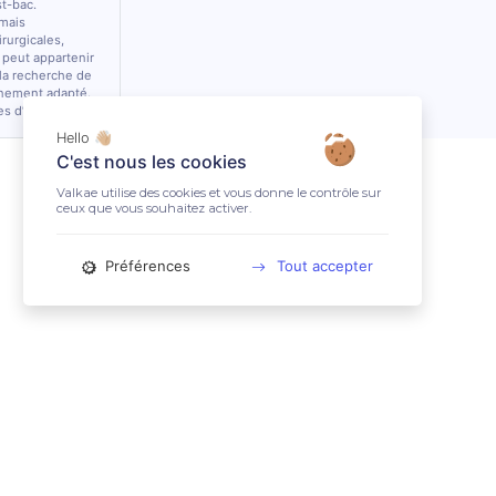
st-bac.
 mais
rurgicales,
 peut appartenir
 la recherche de
nnement adapté.
es d’équidés.
Hello 👋🏼
C'est nous les cookies
Valkae utilise des cookies et vous donne le contrôle sur
ceux que vous souhaitez activer.
Préférences
Tout accepter